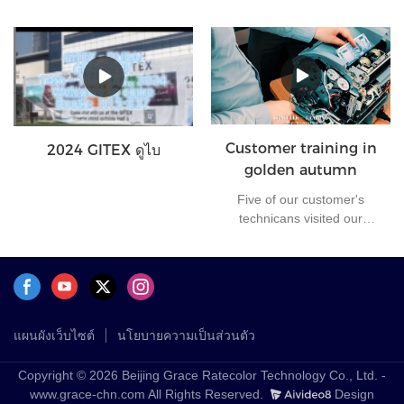
ในขณะที่ชาวจีนส่วนใหญ่ยัง
ในสหรัฐอเมริกาที่งาน NGA
คงเฉลิมฉลองวันหยุดปีใหม่
Show 2023 ด้วยยอดขายที่
ทีมงาน GRACETEK ได้ออก
แข็งแกร่งและความสนใจจาก
เดินทางไปยังสหรัฐอเมริกา
ผู้จัดจำหน่าย
แล้ว โดยเดินทางมาถึง
นิวยอร์กท่ามกลางพายุหิมะ
เพื่อเข้าร่วมงานแสดงสินค้า
NFR 2024 (National Retail
Customer training in
2024 GITEX ดูไบ
Federation) แม้ว่าอากาศ
golden autumn
ภายนอกจะหนาวจัด แต่
บรรยากาศภายในห้องจัด
Five of our customer's
แสดงสินค้ากลับเต็มไปด้วย
technicans visited our
ความคึกคัก
factory for 3 days training
on Oct. 2024.
แผนผังเว็บไซต์
นโยบายความเป็นส่วนตัว
Copyright © 2026 Beijing Grace Ratecolor Technology Co., Ltd. -
www.grace-chn.com All Rights Reserved.
Design