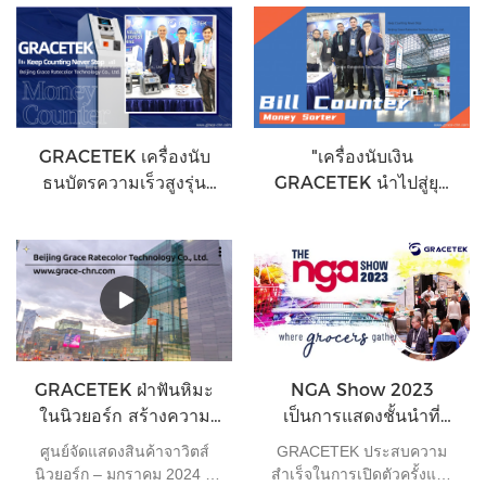
Retailers จัดขึ้นระหว่างวันที่
การจัดนิทรรศการ 3168 ครั้ง
2-4 ตุลาคมที่ลาสเวกัส งานนี้
และผู้เยี่ยมชม 95047 คนเข้า
มีผู้แสดงสินค้ามากกว่า 1,200
ร่วมงานใหญ่ประจำปีของ
รายนำเสนอนวัตกรรมล่าสุด
อุตสาหกรรมอุปกรณ์ทางการ
สำหรับร้านสะดวกซื้อ รวมถึง
เงินระดับโลก
อาหารและเครื่องดื่มแบบ
บรรจุกล่อง และบริการด้าน
GRACETEK เครื่องนับ
"เครื่องนับเงิน
อาหาร
ธนบัตรความเร็วสูงรุ่น
GRACETEK นำไปสู่ยุค
Future Wing
ใหม่แห่งการเงิน"
GRACETEK ฝ่าฟันหิมะ
NGA Show 2023
ในนิวยอร์ก สร้างความ
เป็นการแสดงชั้นนำที่
ประทับใจอย่างมากในการ
ออกแบบมาสำหรับผู้ค้า
ศูนย์จัดแสดงสินค้าจาวิตส์
GRACETEK ประสบความ
แข่งขัน NFR 2024
ของชำอิสระ
นิวยอร์ก – มกราคม 2024 –
สำเร็จในการเปิดตัวครั้งแรก