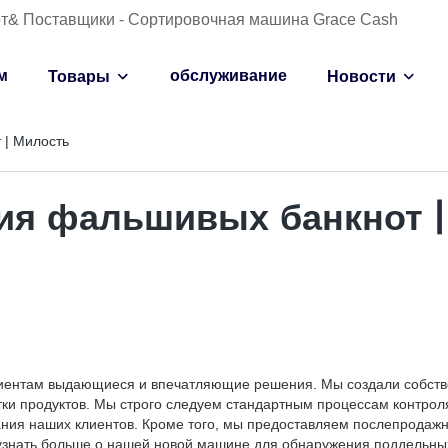
от& Поставщики - Сортировочная машина Grace Cash
м
обслуживание
Товары
Новости
 | Милость
ия фальшивых банкнот |
лиентам выдающиеся и впечатляющие решения. Мы создали собст
ки продуктов. Мы строго следуем стандартным процессам контроля
ания наших клиентов. Кроме того, мы предоставляем послепродаж
 узнать больше о нашей новой машине для обнаружения поддельны