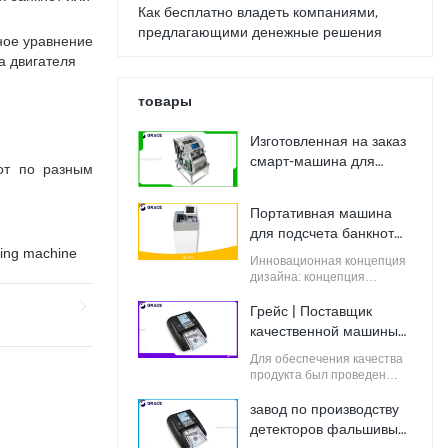
Как бесплатно владеть компаниями,
предлагающими денежные решения
нное уравнение
ла двигателя
товары
Изготовленная на заказ
смарт-машина для
от по разным
внесения наличных |
Милость
Портативная машина
для подсчета банкнот
ODM | Милость
ting machine
Инновационная концепция
дизайна: концепция
дизайна Grace выдвигается
и дорабатывается
Грейс | Поставщик
командой дизайнеров,
качественной машины
полных новаторских
для обнаружения
дизайнерских идей. Эти
Для обеспечения качества
поддельных банкнот
идеи не только
продукта был проведен
соответствуют
строгий контроль качества.
промышленным
завод по производству
стандартам, но и
детекторов фальшивых
удовлетворяют