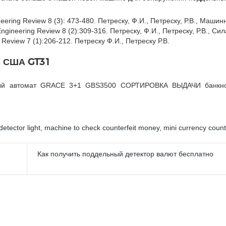
eering Review 8 (3): 473-480. Петреску, Ф.И., Петреску, Р.В., Маши
gineering Review 8 (2):309-316. Петреску, Ф.И., Петреску, Р.В., Си
 Review 7 (1):206-212. Петреску Ф.И., Петреску Р.В.
 США GT31
ный автомат GRACE 3+1 GBS3500 СОРТИРОВКА ВЫДАЧИ банкн
detector light
,
machine to check counterfeit money
,
mini currency coun
Как получить поддельный детектор валют бесплатно