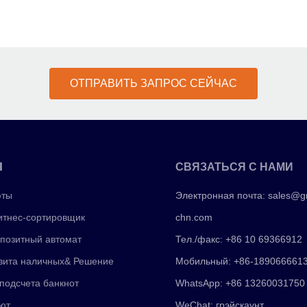
ОТПРАВИТЬ ЗАПРОС СЕЙЧАС
Ы
СВЯЗАТЬСЯ С НАМИ
юты
Электронная почта:
sales@g
тнес-сортировщик
chn.com
позитный автомат
Тел./факс: +86 10 69366912
зита наличных& Решение
Мобильный: +86-189066661
подсчета банкнот
WhatsApp: +86 13260031750
ют
WeChat: грэйскаунт