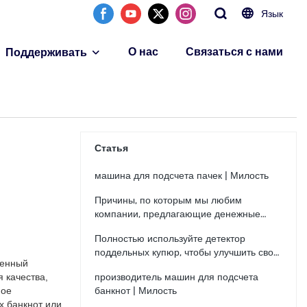
Язык
О нас
Связаться с нами
Поддерживать
Статья
машина для подсчета пачек | Милость
Причины, по которым мы любим
компании, предлагающие денежные
решения
Полностью используйте детектор
поддельных купюр, чтобы улучшить свой
венный
бизнес
производитель машин для подсчета
 качества,
банкнот | Милость
ное
х банкнот или