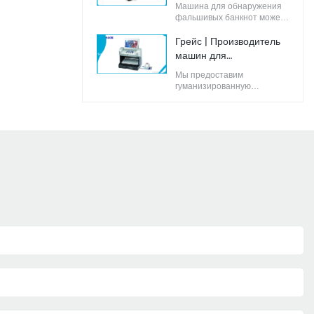
банкнот OEM | Милость
потребности рынка.
Машина для обнаружения
фальшивых банкнот может
глубоко убедить клиента в
ее достоинствах.
Грейс | Производитель
машин для
обнаружения
Мы предоставим
поддельных банкнот на
гуманизированную
заказ
внешнюю упаковку для
детектора поддельных
банкнот.