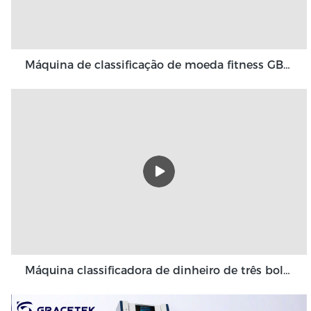
Máquina de classificação de moeda fitness GBS3500
Máquina classificadora de dinheiro de três bolsos Grace 3+1 bolso Grace GT-31