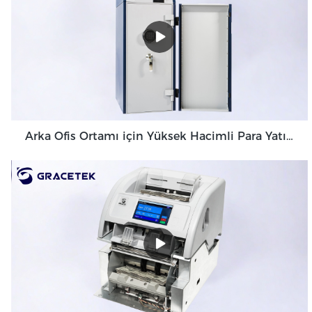
Arka Ofis Ortamı için Yüksek Hacimli Para Yatırma Makinesi Banknot Doğrulayıcı GDM-300