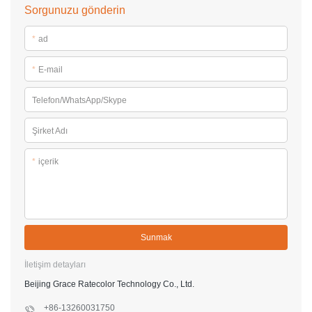
Sorgunuzu gönderin
*
ad
*
E-mail
Telefon/WhatsApp/Skype
Şirket Adı
*
içerik
Sunmak
İletişim detayları
Beijing Grace Ratecolor Technology Co., Ltd.
+86-13260031750