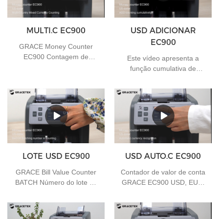
MULTI.C EC900
USD ADICIONAR
EC900
GRACE Money Counter
EC900 Contagem de
Este vídeo apresenta a
moedas mistas em vários
função cumulativa de
países
contagem do Bill Value
Counter EC900 ADD, se
você tiver alguma
necessidade, pode entrar
em contato conosco
LOTE USD EC900
USD AUTO.C EC900
GRACE Bill Value Counter
Contador de valor de conta
BATCH Número do lote na
GRACE EC900 USD, EUR,
contagem
GBP Moeda automática