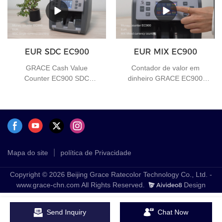
EUR SDC EC900
EUR MIX EC900
GRACE Cash Value
Contador de valor em
Counter EC900 SDC
dinheiro GRACE EC900
Função de contagem de
MIX Contagem de moedas
moeda única
mistas
Mapa do site
política de Privacidade
Copyright © 2026 Beijing Grace Ratecolor Technology Co., Ltd. -
www.grace-chn.com All Rights Reserved.
Design
Send Inquiry
Chat Now