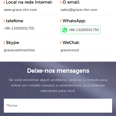
Local na rede Internet:
O email:
www.grace-chn.com
sales@grace-chn.com
telefone:
WhatsApp:
+86-13260031750
+86-13260031750
Skype:
WeChat:
gracecashmachine
gracecount
Deixe-nos mensagens
Se você encontrar algum problema, sinta-se à vontade para
entrar em contato conosco e resolveremos os problemas
relevantes para você.
Nome