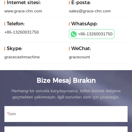
İnternet sitesi:
E-posta:
www.grace-chn.com
sales@grace-chn.com
Telefon:
WhatsApp:
+86-13260031750
+86-13260031750
Skype:
WeChat:
gracecashmachine
gracecount
Bize Mesaj Bırakın
Herhangi bir sorunla karşılaşırsanız, lütfen bizimle iletişime
geçmekten çekinmeyin; ilgili sorunları sizin için çözeceğiz.
İsim