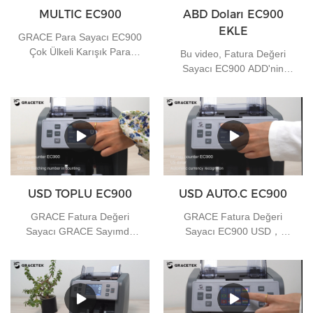
MULTIC EC900
ABD Doları EC900
EKLE
GRACE Para Sayacı EC900
Çok Ülkeli Karışık Para
Bu video, Fatura Değeri
Sayımı
Sayacı EC900 ADD'nin
kümülatif sayma işlevini
tanıtmaktadır. herhangi bir
ihtiyacınız varsa bizimle
iletişime geçebilirsiniz
USD TOPLU EC900
USD AUTO.C EC900
GRACE Fatura Değeri
GRACE Fatura Değeri
Sayacı GRACE Sayımda
Sayacı EC900 USD，
gruplama numarası
EUR，GBP Otomatik Para
Birimi