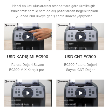
Hepsi en katı uluslararası standartlara göre üretilmiştir.
Ürünlerimiz hem iç hem de dış pazarlardan beğeni topladı.
Şu anda 200 ülkeye geniş çapta ihracat yapıyorlar.
USD KARIŞIMI EC900
USD CNT EC900
Fatura Değeri Sayacı
EC900 Fatura Değeri
EC900 MIX Karışık para
Sayacı CNT Değer
birimi sayımı
hesaplaması olmadan
serbest sayım