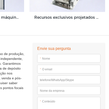
Validador de cédulas de máquina de depósito em dinheiro de alto volume para ambiente de back-office GDM-300
Recursos exclusivos projetados para otimizar o módulo da máquina de depósito em dinheiro Grace GDM100
Envie sua pergunta
sso de produção,
 independente,
*
Nome
es. Garantimos
a de depósito
*
O email
ação nos
, venda e pós-
telefone/WhatsApp/Skype
uiser saber
s pontos focais
Nome da empresa
*
Conteúdo