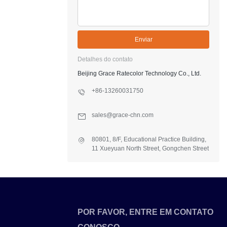
Enviar
Detalhes do contato
Beijing Grace Ratecolor Technology Co., Ltd.
+86-13260031750
sales@grace-chn.com
80801, 8/F, Educational Practice Building,
11 Xueyuan North Street, Gongchen Street
Office, Fangshan Dist., Beijing, China
POR FAVOR, ENTRE EM CONTATO