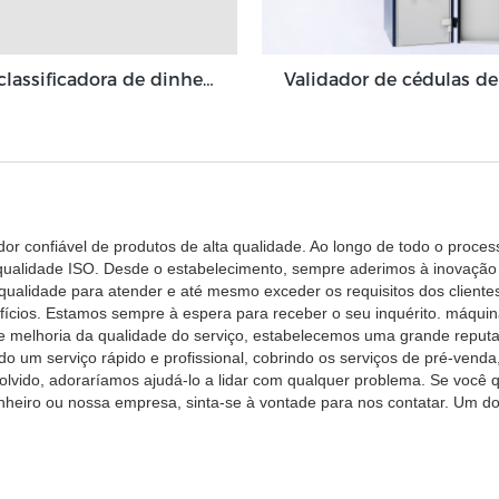
Máquina classificadora de dinheiro de três bolsos Grace 3+1 bolso Grace GT-31
dor confiável de produtos de alta qualidade. Ao longo de todo o proce
qualidade ISO. Desde o estabelecimento, sempre aderimos à inovação
a qualidade para atender e até mesmo exceder os requisitos dos client
fícios. Estamos sempre à espera para receber o seu inquérito. máquin
e melhoria da qualidade do serviço, estabelecemos uma grande reput
 um serviço rápido e profissional, cobrindo os serviços de pré-venda
lvido, adoraríamos ajudá-lo a lidar com qualquer problema. Se você q
heiro ou nossa empresa, sinta-se à vontade para nos contatar. Um do