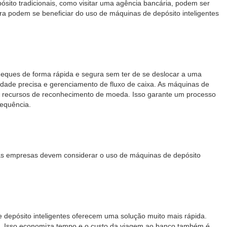
ósito tradicionais, como visitar uma agência bancária, podem ser
a podem se beneficiar do uso de máquinas de depósito inteligentes
cheques de forma rápida e segura sem ter de se deslocar a uma
idade precisa e gerenciamento de fluxo de caixa. As máquinas de
em recursos de reconhecimento de moeda. Isso garante um processo
requência.
s as empresas devem considerar o uso de máquinas de depósito
 depósito inteligentes oferecem uma solução muito mais rápida.
s. Isso economiza tempo e o custo da viagem ao banco também é