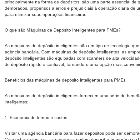
principalmente na forma de depósitos, são uma parte essencial de q
demorados, propensos a erros e prejudiciais à operação diária de
para otimizar suas operações financeiras.
O que são Máquinas de Depósito Inteligentes para PMEs?
As máquinas de depósito inteligentes são um tipo de tecnologia qu
agência bancária. Com máquinas de depósito inteligentes, as empre
depósito inteligentes são equipadas com scanners de alta velocid
de depósito rápido e confiável, tornando-o uma opção mais conven
Benefícios das máquinas de depósito inteligentes para PMEs
As máquinas de depósito inteligentes fornecem uma série de benef
inteligentes:
1. Economia de tempo e custos
Visitar uma agência bancária para fazer depósitos pode ser demora
Com estas máquinas, as empresas podem depositar numerário e che