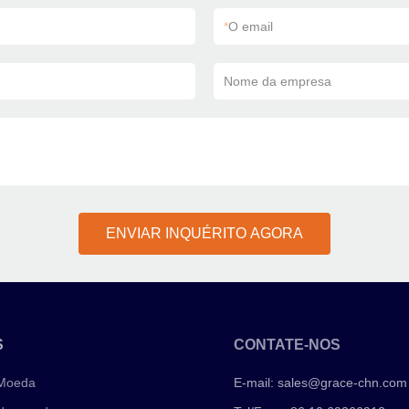
*
O email
Nome da empresa
ENVIAR INQUÉRITO AGORA
S
CONTATE-NOS
 Moeda
E-mail:
sales@grace-chn.com