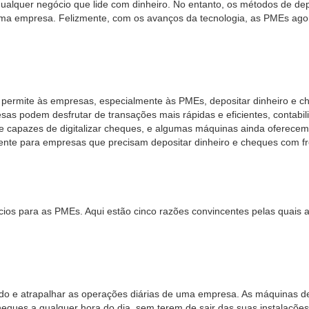
ualquer negócio que lide com dinheiro. No entanto, os métodos de dep
 uma empresa. Felizmente, com os avanços da tecnologia, as PMEs agor
e permite às empresas, especialmente às PMEs, depositar dinheiro e 
sas podem desfrutar de transações mais rápidas e eficientes, contabil
ade capazes de digitalizar cheques, e algumas máquinas ainda oferec
iente para empresas que precisam depositar dinheiro e cheques com f
ícios para as PMEs. Aqui estão cinco razões convincentes pelas quai
do e atrapalhar as operações diárias de uma empresa. As máquinas de
ques a qualquer hora do dia, sem terem de sair das suas instalaçõe