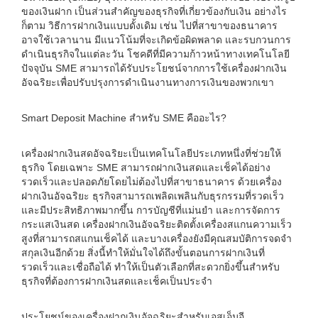
ของเงินฝาก เป็นส่วนสำคัญของธุรกิจที่เกี่ยวข้องกับเงิน อย่างไร
ก็ตาม วิธีการฝากเงินแบบดั้งเดิม เช่น ไปที่สาขาของธนาคาร
อาจใช้เวลานาน มีแนวโน้มที่จะเกิดข้อผิดพลาด และรบกวนการ
ดำเนินธุรกิจในแต่ละวัน โชคดีที่มีความก้าวหน้าทางเทคโนโลยี
ปัจจุบัน SME สามารถได้รับประโยชน์จากการใช้เครื่องฝากเงิน
อัจฉริยะเพื่อปรับปรุงการดำเนินงานทางการเงินของพวกเขา
Smart Deposit Machine สำหรับ SME คืออะไร?
เครื่องฝากเงินสดอัจฉริยะเป็นเทคโนโลยีประเภทหนึ่งที่ช่วยให้
ธุรกิจ โดยเฉพาะ SME สามารถฝากเงินสดและเช็คได้อย่าง
รวดเร็วและปลอดภัยโดยไม่ต้องไปที่สาขาธนาคาร ด้วยเครื่อง
ฝากเงินอัจฉริยะ ธุรกิจสามารถเพลิดเพลินกับธุรกรรมที่รวดเร็ว
และมีประสิทธิภาพมากขึ้น การบัญชีที่แม่นยำ และการจัดการ
กระแสเงินสด เครื่องฝากเงินอัจฉริยะติดตั้งเครื่องสแกนความเร็ว
สูงที่สามารถสแกนเช็คได้ และบางเครื่องยังมีคุณสมบัติการจดจำ
สกุลเงินอีกด้วย สิ่งนี้ทำให้มั่นใจได้ถึงขั้นตอนการฝากเงินที่
รวดเร็วและเชื่อถือได้ ทำให้เป็นตัวเลือกที่สะดวกยิ่งขึ้นสำหรับ
ธุรกิจที่ต้องการฝากเงินสดและเช็คเป็นประจำ
ประโยชน์ของเครื่องฝากเงินอัจฉริยะสำหรับเอสเอ็มอี