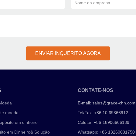
Nome da empresa
ENVIAR INQUÉRITO AGORA
S
CONTATE-NOS
 Moeda
E-mail:
sales@grace-chn.com
 de moeda
Tel/Fax: +86 10 69366912
epósito em dinheiro
Celular: +86-18906666139
ito em Dinheiro& Solução
Whatsapp: +86 13260031750