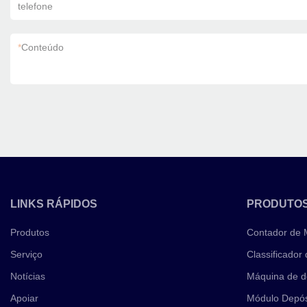
telefone
*
Conteúdo
LINKS RÁPIDOS
PRODUTO
Produtos
Contador de
Serviço
Classificador
Notícias
Máquina de d
Apoiar
Módulo Depós