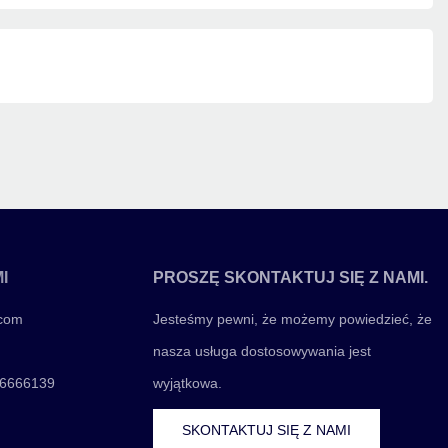
I
PROSZĘ SKONTAKTUJ SIĘ Z NAMI.
.com
Jesteśmy pewni, że możemy powiedzieć, że
nasza usługa dostosowywania jest
06666139
wyjątkowa.
SKONTAKTUJ SIĘ Z NAMI