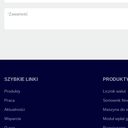
*
Zawartość
SZYBKIE LINKI
PRODUKT
Produkty
Licznik walut
Praca
Sortownik fitn
Aktualności
Maszyna do w
Wsparcie
Moduł wpłat 
O nas
Rozwiązanie