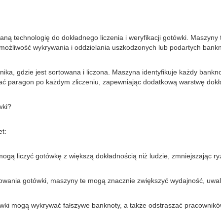
ą technologię do dokładnego liczenia i weryfikacji gotówki. Maszyny 
możliwość wykrywania i oddzielania uszkodzonych lub podartych bank
ka, gdzie jest sortowana i liczona. Maszyna identyfikuje każdy bankno
 paragon po każdym zliczeniu, zapewniając dodatkową warstwę dokł
wki?
et:
ogą liczyć gotówkę z większą dokładnością niż ludzie, zmniejszając ry
ortowania gotówki, maszyny te mogą znacznie zwiększyć wydajność, uwal
ówki mogą wykrywać fałszywe banknoty, a także odstraszać pracownikó