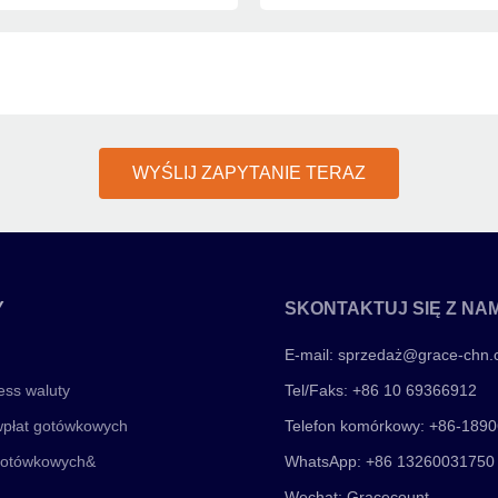
WYŚLIJ ZAPYTANIE TERAZ
Y
SKONTAKTUJ SIĘ Z NAM
E-mail:
sprzedaż@grace-chn
ess waluty
Tel/Faks: +86 10 69366912
płat gotówkowych
Telefon komórkowy: +86-189
gotówkowych&
WhatsApp: +86 13260031750
Wechat: Gracecount