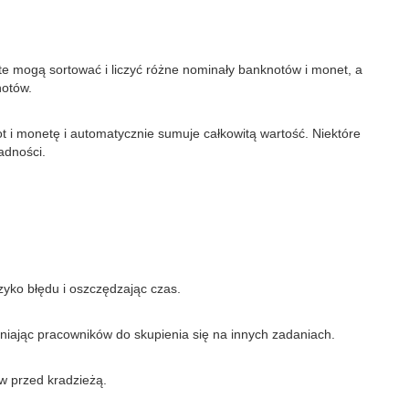
te mogą sortować i liczyć różne nominały banknotów i monet, a
notów.
t i monetę i automatycznie sumuje całkowitą wartość. Niektóre
adności.
zyko błędu i oszczędzając czas.
niając pracowników do skupienia się na innych zadaniach.
w przed kradzieżą.