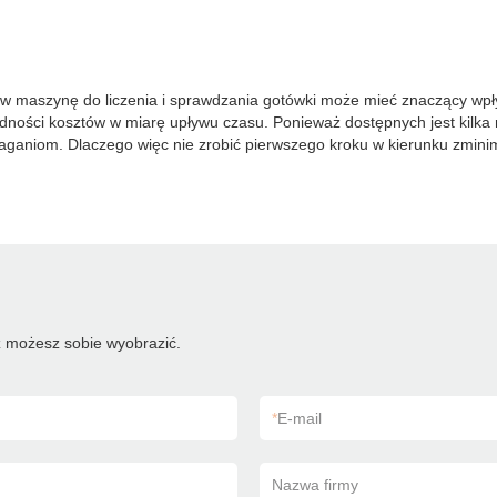
cja w maszynę do liczenia i sprawdzania gotówki może mieć znaczący w
ności kosztów w miarę upływu czasu. Ponieważ dostępnych jest kilka r
aniom. Dlaczego więc nie zrobić pierwszego kroku w kierunku zminima
 możesz sobie wyobrazić.
*
E-mail
Nazwa firmy