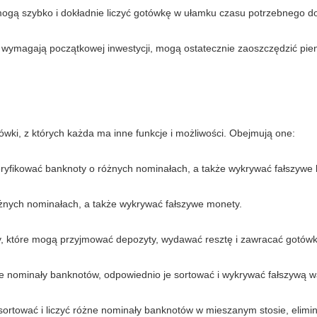
ogą szybko i dokładnie liczyć gotówkę w ułamku czasu potrzebnego do
 wymagają początkowej inwestycji, mogą ostatecznie zaoszczędzić pien
tówki, z których każda ma inne funkcje i możliwości. Obejmują one:
weryfikować banknoty o różnych nominałach, a także wykrywać fałszywe
różnych nominałach, a także wykrywać fałszywe monety.
ny, które mogą przyjmować depozyty, wydawać resztę i zawracać gotówk
e nominały banknotów, odpowiednio je sortować i wykrywać fałszywą w
sortować i liczyć różne nominały banknotów w mieszanym stosie, elimi