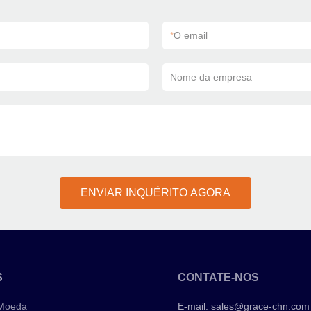
*
O email
Nome da empresa
ENVIAR INQUÉRITO AGORA
S
CONTATE-NOS
 Moeda
E-mail:
sales@grace-chn.com