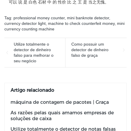
可以 说 是 白色 石材 中 的 性价 比 之 王 是 当之无愧。
Tag:
professional money counter
,
mini banknote detector
,
currency detector light
,
machine to check counterfeit money
,
mini
currency counting machine
Utilize totalmente o
Como possuir um
detector de dinheiro
detector de dinheiro
falso para melhorar o
falso de graça
seu negócio
Artigo relacionado
máquina de contagem de pacotes | Graça
As razões pelas quais amamos empresas de
soluções de caixa
Utilize totalmente o detector de notas falsas