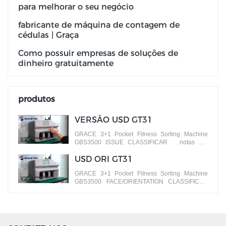
para melhorar o seu negócio
fabricante de máquina de contagem de
cédulas | Graça
Como possuir empresas de soluções de
dinheiro gratuitamente
produtos
VERSÃO USD GT31
GRACE 3+1 Pocket Fitness Sorting Machine
GBS3500 ISSUE CLASSIFICAR notas por
diferentes versões
USD ORI GT31
GRACE 3+1 Pocket Fitness Sorting Machine
GBS3500 FACE/ORIENTATION CLASSIFICAR
notas por faces diferentes