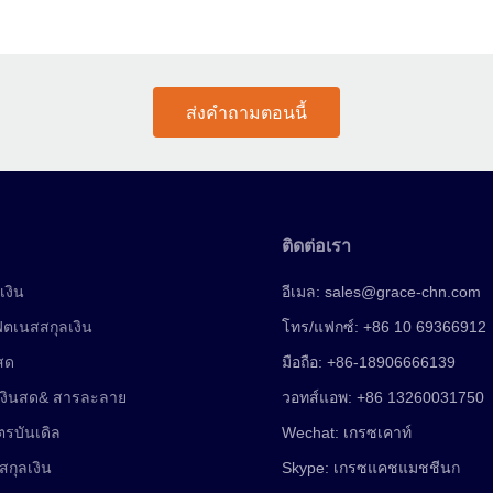
ส่งคำถามตอนนี้
ติดต่อเรา
เงิน
อีเมล:
sales@grace-chn.com
ฟิตเนสสกุลเงิน
โทร/แฟกซ์: +86 10 69366912
นสด
มือถือ: +86-18906666139
เงินสด& สารละลาย
วอทส์แอพ: +86 13260031750
ตรบันเดิล
Wechat: เกรซเคาท์
สกุลเงิน
Skype: เกรซแคชแมชชีน
ก