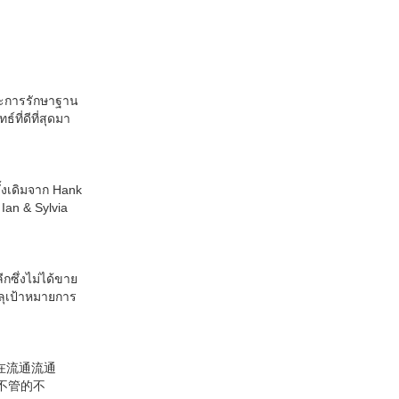
ละการรักษาฐาน
ที่ดีที่สุดมา
้งเดิมจาก Hank
Ian & Sylvia
ีกซึ่งไม่ได้ขาย
รลุเป้าหมายการ
在流通流通
不管的不