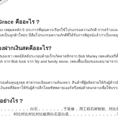
Grace คืออะไร ?
เหตุผลหลัก 5 ประการที่คุณควรเรียกใช้โปรแกรมความภักดี การสร้างแ
ลูกค้าใหม่ๆ นี่คือโปรแกรมความภักดีที่ได้รับการพิสูจน์แล้วว่าเป็นกลยุทธ์
ื่องฝากเงินสดคืออะไร?
งเขา เพลย์ลิสต์ประกอบด้วยเร็กเก้คลาสสิกจาก Bob Marley เพลงคันทรีดั
 จาก Bob funk จาก Sly and family stone, เพลงพื้นเมืองของแคนาดาจาก 
องต้นทุนสูงสุด ค่าธรรมเนียมความล้มเหลว: สินค้าที่ผู้ผลิตจ่ายให้กับผู้ค้าปล
งินสดที่จัดหาให้กับผู้ค้าปลีกโดยซัพพลายเออร์หรือพ่อค้าคนกลางเพื่อให้บร
อย่างไร ?
，，，，，，，，， 白石，，，，，，，于装修， 用工程石材较较。对比
、、、、 对比对比对比对比板两白石是白底，，，，，，，，，，，，，