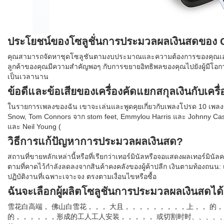
ประโยชน์ของโซลูชั่นการประมวลผลเงินสดของ 
คุณสามารถจัดหาชุดโซลูชันตามงบประมาณและความต้องการของคุณเอง 
ลูกค้าของคุณมีความสำคัญพอๆ กับการขยายอิทธิพลของคุณไปยังผู้มีโอกาสเป็น
เป็นเวลานาน
ข้อดีและข้อเสียของเครื่องคัดแยกสกุลเงินกับเคร
ในรายการเพลงของฉัน เขาจะเล่นและพูดคุยเกี่ยวกับเพลงโปรด 10 เพลงขอ
Snow, Tom Connors จาก stom feet, Emmylou Harris และ Johnny Cash
และ Neil Young (
วิธีการแก้ปัญหาการประมวลผลเงินสด?
สถานที่ขายหลักเหล่านี้หรือที่เรียกว่าเทอร์มินัลหรือจอแสดงผลเทอร์มินัลคร
ตามที่คาดไว้กำลังลดลงจากสินค้าคงคลังของผู้ค้าปลีก เงินตามท้องถนน: เ
ปฏิบัติงานที่เฉพาะเจาะจง ตรงตามเงื่อนไขหรือซื้อ
ฉันจะเลือกผู้ผลิตโซลูชันการประมวลผลเงินสดได้
雪花白高端， 佛山白雪花，，， 大且，，，，，，，，，上，， 的
的，，，，，，形成的工人工人安装，，，，， 或切割时时、、、、