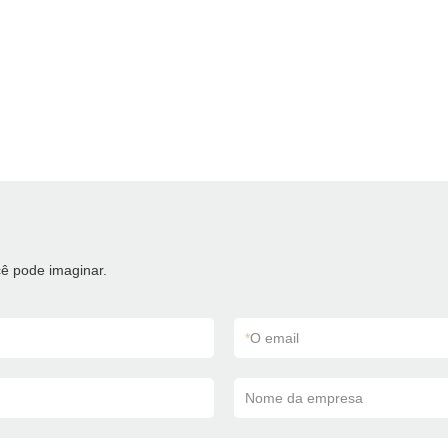
ê pode imaginar.
*
O email
Nome da empresa