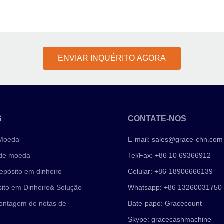
ENVIAR INQUÉRITO AGORA
S
CONTATE-NOS
 Moeda
E-mail:
sales@grace-chn.com
 de moeda
Tel/Fax: +86 10 69366912
epósito em dinheiro
Celular: +86-18906666139
ito em Dinheiro& Solução
Whatsapp: +86 13260031750
ontagem de notas de
Bate-papo: Gracecount
Skype: gracecashmachine