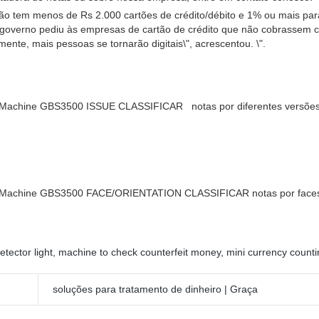
ão tem menos de Rs 2.000 cartões de crédito/débito e 1% ou mais pa
 governo pediu às empresas de cartão de crédito que não cobrassem 
te, mais pessoas se tornarão digitais\", acrescentou. \".
 Machine GBS3500 ISSUE CLASSIFICAR notas por diferentes versõe
g Machine GBS3500 FACE/ORIENTATION CLASSIFICAR notas por faces 
etector light
,
machine to check counterfeit money
,
mini currency count
soluções para tratamento de dinheiro | Graça