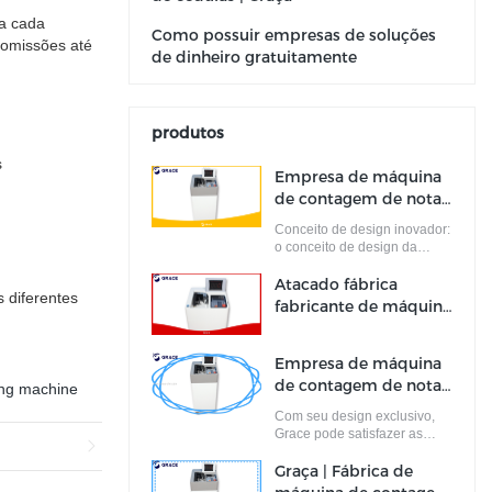
ra cada
Como possuir empresas de soluções
comissões até
de dinheiro gratuitamente
produtos
s
Empresa de máquina
de contagem de notas
de pacote portátil
Conceito de design inovador:
ODM | Graça
o conceito de design da
Grace é apresentado e
completado por uma equipe
Atacado fábrica
diferentes
de designers cheios de
fabricante de máquina
ideias de design inovadoras.
de contagem de notas
Essas ideias não apenas
de pacote | Graça
atendem aos padrões
Empresa de máquina
industriais, mas atendem às
de contagem de notas
ing machine
demandas do mercado.
de pacote
Com seu design exclusivo,
personalizado
Grace pode satisfazer as
Fabricante | Graça
necessidades dos clientes.
Graça | Fábrica de