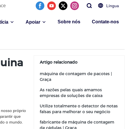
ace
Língua
Sobre nós
Contate-nos
ícia
Apoiar
quina
Artigo relacionado
máquina de contagem de pacotes |
Graça
As razões pelas quais amamos
empresas de soluções de caixa
Utilize totalmente o detector de notas
 nosso próprio
falsas para melhorar o seu negócio
arantir que
fabricante de máquina de contagem
odo o mundo.
de cédulas | Graça