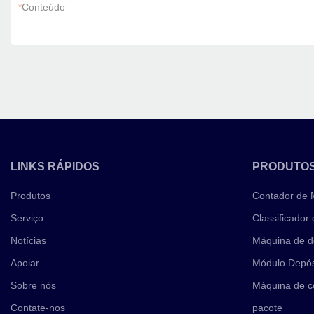
*
Conteúdo
LINKS RÁPIDOS
PRODUTO
Produtos
Contador de
Serviço
Classificador
Notícias
Máquina de d
Apoiar
Módulo Depós
Sobre nós
Máquina de c
Contate-nos
pacote