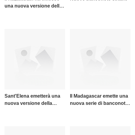
una nuova versione della
banconota e il layout da
500 tenge è stato
rinnovato
Sant'Elena emetterà una
Il Madagascar emette una
nuova versione della
nuova serie di banconote
banconota in circolazione
da 2.000, 5.000, 10.000 e
20.000 ariary