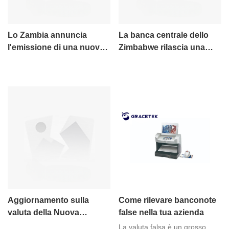
Lo Zambia annuncia
La banca centrale dello
l'emissione di una nuova
Zimbabwe rilascia una
moneta
dichiarazione: sostituire la
valuta locale con una
nuova valuta
Aggiornamento sulla
Come rilevare banconote
valuta della Nuova
false nella tua azienda
Zelanda: le banconote
La valuta falsa è un grosso