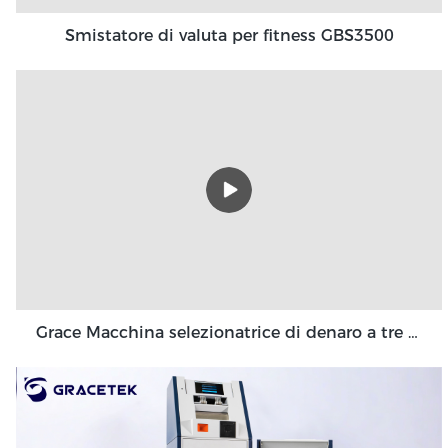
Smistatore di valuta per fitness GBS3500
Grace Macchina selezionatrice di denaro a tre tasche 3+1 tasca Grace GT-31