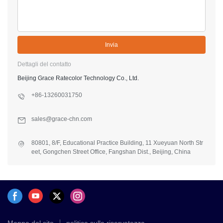
Invia
Dettagli del contatto
Beijing Grace Ratecolor Technology Co., Ltd.
+86-13260031750
sales@grace-chn.com
80801, 8/F, Educational Practice Building, 11 Xueyuan North Str
eet, Gongchen Street Office, Fangshan Dist., Beijing, China