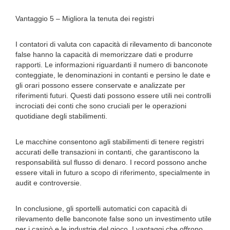
Vantaggio 5 – Migliora la tenuta dei registri
I contatori di valuta con capacità di rilevamento di banconote
false hanno la capacità di memorizzare dati e produrre
rapporti. Le informazioni riguardanti il ​​numero di banconote
conteggiate, le denominazioni in contanti e persino le date e
gli orari possono essere conservate e analizzate per
riferimenti futuri. Questi dati possono essere utili nei controlli
incrociati dei conti che sono cruciali per le operazioni
quotidiane degli stabilimenti.
Le macchine consentono agli stabilimenti di tenere registri
accurati delle transazioni in contanti, che garantiscono la
responsabilità sul flusso di denaro. I record possono anche
essere vitali in futuro a scopo di riferimento, specialmente in
audit e controversie.
In conclusione, gli sportelli automatici con capacità di
rilevamento delle banconote false sono un investimento utile
per i casinò e le industrie del gioco. I vantaggi che offrono