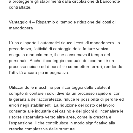
a proteggere gli stabilimenti dalla circolazione di banconote
contraffatte.
Vantaggio 4 – Risparmio di tempo e riduzione dei costi di
manodopera
L'uso di sportelli automatici riduce i costi di manodopera. In
precedenza, l'attività di conteggio delle fatture veniva
eseguita manualmente, il che consumava il tempo del
personale. Anche il conteggio manuale dei contanti è un
processo noioso ed è possibile commettere errori, rendendo
l'attività ancora più impegnativa.
Utilizzando le macchine per il conteggio delle valute, il
compito di contare i soldi diventa un processo rapido e, con
la garanzia dell'accuratezza, riduce le possibilità di perdite ed
errori negli stabilimenti. La riduzione del costo del lavoro
consente alle industrie dei casinò e dei giochi di incanalare le
risorse risparmiate verso altre aree, come la crescita e
l'espansione, il che contribuisce in modo significativo alla
crescita complessiva delle strutture.