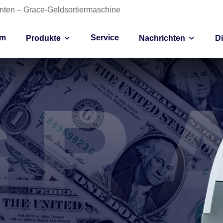
anten – Grace-Geldsortiermaschine
im
Service
Produkte
Nachrichten
D