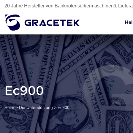
20 Jahre Hersteller von Banknotensortiermaschinen& Liefer
He
Ec900
Heim
>
Die Unterstützung
>
Ec900