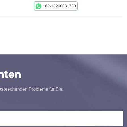
+86-13260031750
hten
tsprechenden Probleme für Sie