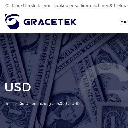
20 Jahre Hersteller von Banknotensortiermaschinen& Liefer
He
USD
Heim
>
Die Unterstützung
>
Ec900
>
USD