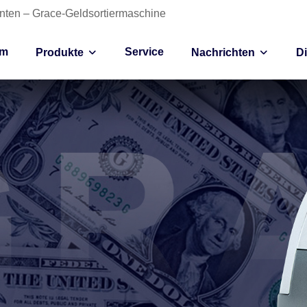
anten – Grace-Geldsortiermaschine
im
Service
Produkte
Nachrichten
D