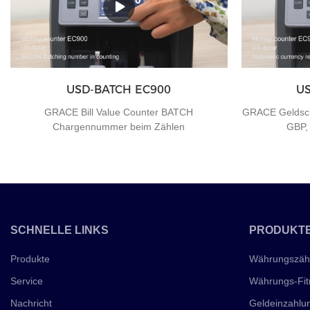
USD-BATCH EC900
US
GRACE Bill Value Counter BATCH
GRACE Geldsch
Chargennummer beim Zählen
GBP,
SCHNELLE LINKS
PRODUKT
Produkte
Währungszäh
Service
Währungs-Fitn
Nachricht
Geldeinzahlu