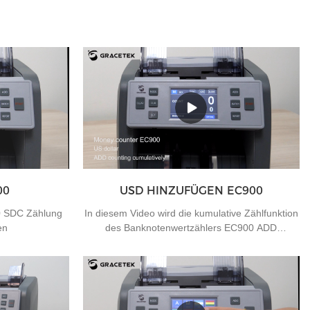
00
USD HINZUFÜGEN EC900
0 SDC Zählung
In diesem Video wird die kumulative Zählfunktion
en
des Banknotenwertzählers EC900 ADD
vorgestellt. Wenn Sie Bedarf haben, können Sie
uns kontaktieren