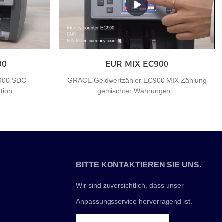
00
EUR MIX EC900
900 SDC
GRACE Geldwertzähler EC900 MIX Zählung
nktion
gemischter Währungen
BITTE KONTAKTIEREN SIE UNS.
Wir sind zuversichtlich, dass unser
Anpassungsservice hervorragend ist.