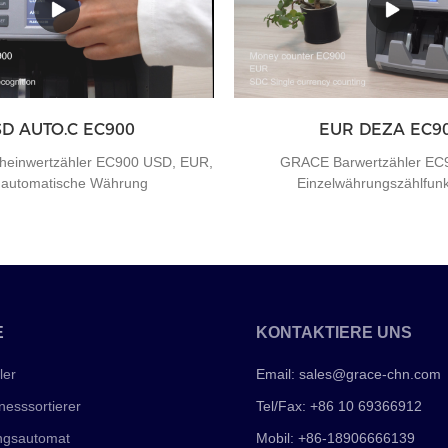
D AUTO.C EC900
EUR DEZA EC9
einwertzähler EC900 USD, EUR,
GRACE Barwertzähler EC
 automatische Währung
Einzelwährungszählfu
E
KONTAKTIERE UNS
ler
Email:
sales@grace-chn.com
esssortierer
Tel/Fax: +86 10 69366912
ngsautomat
Mobil: +86-18906666139