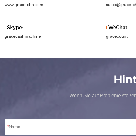
www.grace-chn.com
sales@grace-c
Skype:
WeChat:
gracecashmachine
gracecount
Hin
Wenn Sie auf Probleme stoßen
Name