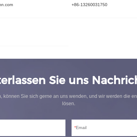
hn.com
+86-13260031750
terlassen Sie uns Nachric
, können Sie sich gerne an uns wenden, und wir werden die en
lösen.
Email