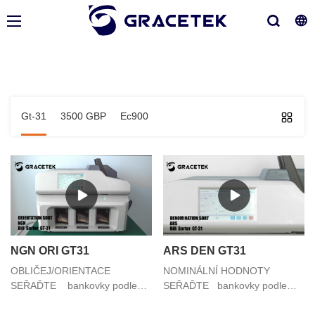
Gt-31
3500 GBP
Ec900
NGN ORI GT31
ARS DEN GT31
OBLIČEJ/ORIENTACE
NOMINÁLNÍ HODNOTY
SEŘAĎTE bankovky podle
SEŘAĎTE bankovky podle
různých tváří
různých nominálních hodnot