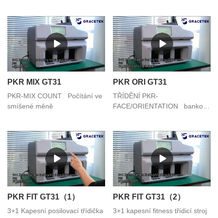
různých tváří
PKR MIX GT31
PKR ORI GT31
PKR-MIX COUNT Počítání ve
TŘÍDĚNÍ PKR-
smíšené měně
FACE/ORIENTATION bankovek
podle různých tváří
PKR FIT GT31（1）
PKR FIT GT31（2）
3+1 Kapesní posilovací třídička
3+1 kapesní fitness třídicí stroj