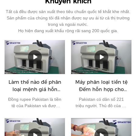
Khuyến khích
Tất cả đều được sản xuất theo tiêu chuẩn quốc tế khắt khe nhất.
Sản phẩm của chúng tôi đã nhận được sự ưu ái từ cả thị trường
trong và ngoài nước.
Họ hiện đang xuất khẩu rộng rãi sang 200 quốc gia.
Làm thế nào để phân
Máy phân loại tiền tệ
loại mệnh giá hỗn
Đếm hỗn hợp cho
hợp của Rupee
đồng rupee Pakistan
Đồng rupee Pakistan là tiền
Pakistan có dân số 221
Pakistan?
tệ của Pakistan và được
triệu người. Thủ đô của nó
phát hành bởi Ngân hàng
là Islamabad và tiền tệ của
Nhà nước Pakistan. Hiện
nó là đồng rupee Pakistan.
tại, có 7 loại tiền giấy đang
Nó là một trong những loại
lưu hành ở Pakistan: 10
tiền tệ được sử dụng