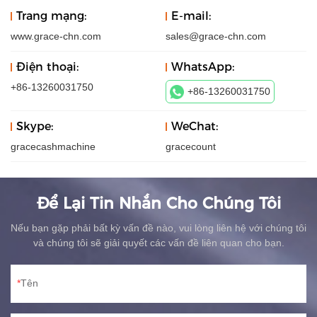
Trang mạng:
E-mail:
www.grace-chn.com
sales@grace-chn.com
Điện thoại:
WhatsApp:
+86-13260031750
+86-13260031750
Skype:
WeChat:
gracecashmachine
gracecount
Để Lại Tin Nhắn Cho Chúng Tôi
Nếu bạn gặp phải bất kỳ vấn đề nào, vui lòng liên hệ với chúng tôi
và chúng tôi sẽ giải quyết các vấn đề liên quan cho bạn.
Tên