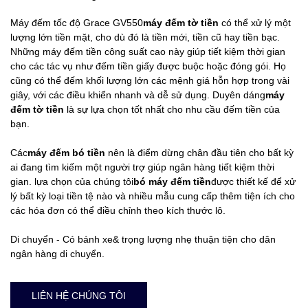
Máy đếm tốc độ Grace GV550
máy đếm tờ tiền
có thể xử lý một
lượng lớn tiền mặt, cho dù đó là tiền mới, tiền cũ hay tiền bạc.
Những máy đếm tiền công suất cao này giúp tiết kiệm thời gian
cho các tác vụ như đếm tiền giấy được buộc hoặc đóng gói. Họ
cũng có thể đếm khối lượng lớn các mệnh giá hỗn hợp trong vài
giây, với các điều khiển nhanh và dễ sử dụng. Duyên dáng
máy
đếm tờ tiền
là sự lựa chọn tốt nhất cho nhu cầu đếm tiền của
bạn.
Các
máy đếm bó tiền
nên là điểm dừng chân đầu tiên cho bất kỳ
ai đang tìm kiếm một người trợ giúp ngân hàng tiết kiệm thời
gian. lựa chọn của chúng tôi
bó máy đếm tiền
được thiết kế để xử
lý bất kỳ loại tiền tệ nào và nhiều mẫu cung cấp thêm tiện ích cho
các hóa đơn có thể điều chỉnh theo kích thước lô.
Di chuyển - Có bánh xe& trọng lượng nhẹ thuận tiện cho dân
ngân hàng di chuyển.
LIÊN HỆ CHÚNG TÔI