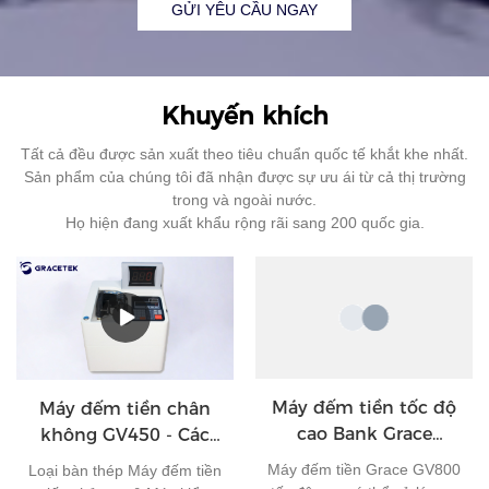
GỬI YÊU CẦU NGAY
Khuyến khích
Tất cả đều được sản xuất theo tiêu chuẩn quốc tế khắt khe nhất.
Sản phẩm của chúng tôi đã nhận được sự ưu ái từ cả thị trường
trong và ngoài nước.
Họ hiện đang xuất khẩu rộng rãi sang 200 quốc gia.
Máy đếm tiền tốc độ
Máy đếm tiền chân
cao Bank Grace
không GV450 - Các
Bundle Note
nhà sản xuất máy
Máy đếm tiền Grace GV800
Loại bàn thép Máy đếm tiền
Counting Machine
đếm tiền GRACE