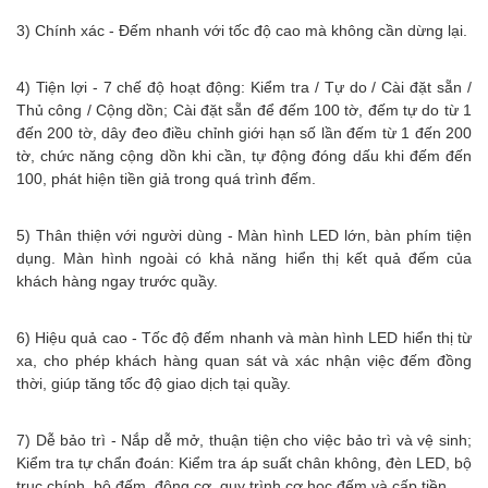
3) Chính xác - Đếm nhanh với tốc độ cao mà không cần dừng lại.
4) Tiện lợi - 7 chế độ hoạt động: Kiểm tra / Tự do / Cài đặt sẵn /
Thủ công / Cộng dồn; Cài đặt sẵn để đếm 100 tờ, đếm tự do từ 1
đến 200 tờ, dây đeo điều chỉnh giới hạn số lần đếm từ 1 đến 200
tờ, chức năng cộng dồn khi cần, tự động đóng dấu khi đếm đến
100, phát hiện tiền giả trong quá trình đếm.
5) Thân thiện với người dùng - Màn hình LED lớn, bàn phím tiện
dụng. Màn hình ngoài có khả năng hiển thị kết quả đếm của
khách hàng ngay trước quầy.
6) Hiệu quả cao - Tốc độ đếm nhanh và màn hình LED hiển thị từ
xa, cho phép khách hàng quan sát và xác nhận việc đếm đồng
thời, giúp tăng tốc độ giao dịch tại quầy.
7) Dễ bảo trì - Nắp dễ mở, thuận tiện cho việc bảo trì và vệ sinh;
Kiểm tra tự chẩn đoán: Kiểm tra áp suất chân không, đèn LED, bộ
trục chính, bộ đếm, động cơ, quy trình cơ học đếm và cấp tiền.