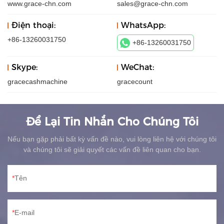
www.grace-chn.com
sales@grace-chn.com
Điện thoại:
WhatsApp:
+86-13260031750
+86-13260031750
Skype:
WeChat:
gracecashmachine
gracecount
Để Lại Tin Nhắn Cho Chúng Tôi
Nếu bạn gặp phải bất kỳ vấn đề nào, vui lòng liên hệ với chúng tôi
và chúng tôi sẽ giải quyết các vấn đề liên quan cho bạn.
Tên
E-mail