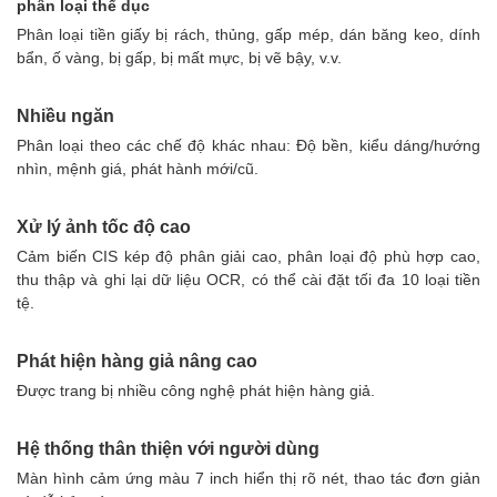
phân loại thể dục
Phân loại tiền giấy bị rách, thủng, gấp mép, dán băng keo, dính
bẩn, ố vàng, bị gấp, bị mất mực, bị vẽ bậy, v.v.
Nhiều ngăn
Phân loại theo các chế độ khác nhau: Độ bền, kiểu dáng/hướng
nhìn, mệnh giá, phát hành mới/cũ.
Xử lý ảnh tốc độ cao
Cảm biến CIS kép độ phân giải cao, phân loại độ phù hợp cao,
thu thập và ghi lại dữ liệu OCR, có thể cài đặt tối đa 10 loại tiền
tệ.
Phát hiện hàng giả nâng cao
Được trang bị nhiều công nghệ phát hiện hàng giả.
Hệ thống thân thiện với người dùng
Màn hình cảm ứng màu 7 inch hiển thị rõ nét, thao tác đơn giản