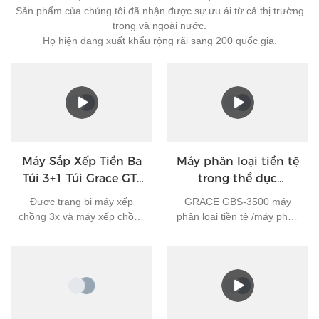
Sản phẩm của chúng tôi đã nhận được sự ưu ái từ cả thị trường
trong và ngoài nước.
Họ hiện đang xuất khẩu rộng rãi sang 200 quốc gia.
Máy Sắp Xếp Tiền Ba
Máy phân loại tiền tệ
Túi 3+1 Túi Grace GT-
trong thể dục
31
GBS3500
Được trang bị máy xếp
GRACE GBS-3500 máy
chồng 3x và máy xếp chồng
phân loại tiền tệ /máy phân
phế phẩm 1x, Grace GT-
loại mức độ phù hợp tiền tệ
31 máy phân loại tiền sắp
cải thiện hiệu quả hoạt
xếp chính xác và nhanh
động với tốc độ, phân tích
chóng các loại tiền giấy hỗn
mức độ phù hợp và xác
hợp theo mức độ phù hợp,
thực vượt trội. Đếm giá trị
kiểu mới/cũ, mệnh giá, kiểu
nhiều loại tiền tệ, phân loại