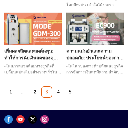
กลายเป็นประวัติศาสตร์
โลกปัจจุบัน เข้าใจได้ง่ายว่า
ทำไม: เงินปลอมสามารถใช้เพื่อ
ซื้อยา ฟอกเงิน หรือแม้แต่ให้ทุน
แก่การก่อการร้ายได้ แต่คุณจะรู้
ได้อย่างไรว่าธุรกิจของคุณถูก
ปล้น? ในบทความนี้ เราจะดูวิธี
ง่ายๆ ที่บริษัทต่างๆ สามารถตรวจ
สอบธนบัตรและเหรียญปลอม
เพิ่มผลผลิตและลดต้นทุน:
ความแม่นยำและความ
ภายในสถานที่ของตนได้-
ทำให้การนับเงินสดของคุณ
ปลอดภัย: ประโยชน์ของการ
เป็นแบบอัตโนมัติด้วย
ใช้เครื่องนับเงินสดระดับสูง
-ในสภาพแวดล้อมทางธุรกิจที่
-ในโลกของการค้าปลีกและธุรกิจ
เครื่องจักรคุณภาพสูง
เปลี่ยนแปลงไปอย่างรวดเร็วใน
การจัดการเงินสดมีความสำคัญ
ปัจจุบัน ผลผลิตและความคุ้มค่า
อย่างยิ่ง มันเกี่ยวข้องมากกว่าการ
ถือเป็นสิ่งสำคัญยิ่ง กระบวนการ
นับเงิน มันเกี่ยวข้องกับความถูก
นับเงินสดแบบแมนนวลอาจใช้
ต้อง ความปลอดภัย และ
1
...
2
3
4
5
เวลานาน เกิดข้อผิดพลาดได้ง่าย
ประสิทธิภาพ งานนี้อาจยุ่งยาก
และใช้แรงงานมาก ส่งผลให้
และใช้เวลานานหากดำเนินการ
ประสิทธิภาพการผลิตลดลงและ
ด้วยตนเอง ซึ่งเป็นเหตุผลว่าทำไม
ต้นทุนเพิ่มขึ้น เพื่อรับมือกับความ
ธุรกิจจำนวนมากจึงเลือกใช้เครื่อง
ท้าทายเหล่านี้ ธุรกิจจำนวนมาก
นับเงินสด อย่างไรก็ตาม เครื่อง
จึงหันมาใช้เครื่องนับเงินสด
นับเงินสดไม่ได้ถูกสร้างขึ้นเท่ากัน