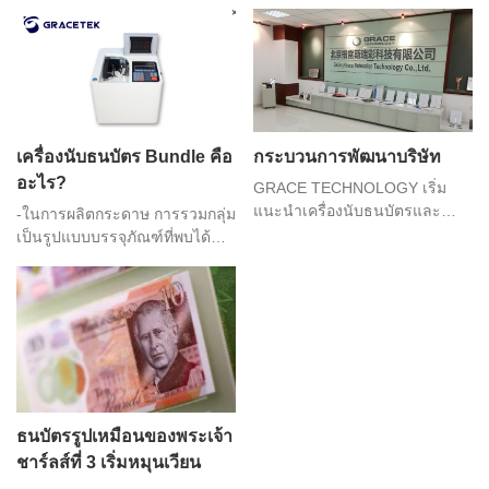
ช่วยให้ธุรกิจต่างๆ นับ จัดเรียง
ในท้องตลาด ดังนั้น หากคุณ
และจัดการเงินสดได้อย่างมี
ต้องการระบบตรวจสอบเงินที่เชื่อ
ประสิทธิภาพและแม่นยำ มี
ถือได้สำหรับธุรกิจหรือการเงิน
คุณสมบัติหลักหลายประการที่
ส่วนบุคคลของคุณ โปรดอ่าน
ทำให้เครื่องนับธนบัตรที่ดีแตก
ข้อมูลเพิ่มเติมเกี่ยวกับเครื่องตรวจ
ต่างจากเครื่องนับธนบัตร
จับเงิน-
มาตรฐาน
เครื่องนับธนบัตร Bundle คือ
กระบวนการพัฒนาบริษัท
อะไร?
GRACE TECHNOLOGY เริ่ม
แนะนำเครื่องนับธนบัตรและ
-ในการผลิตกระดาษ การรวมกลุ่ม
เครื่องนับเหรียญในตลาดจีน และ
เป็นรูปแบบบรรจุภัณฑ์ที่พบได้
ชนะการประมูลใน China
บ่อยที่สุด ในเครื่องนับธนบัตรเป็น
Construction Bank เรากลายเป็น
มัด มัดจะถูกป้อนเข้าไปในเครื่อง
ซัพพลายเออร์อุปกรณ์การ
และจะนับธนบัตรแต่ละฉบับใน
ธนาคารภายในระบบธนาคาร
ชุด เครื่องนับธนบัตรแบบมัดรวม
ของจีน ธนาคารในประเทศและ
มีข้อได้เปรียบเหนือเครื่องนับธน
ลูกค้าต่างประเทศบางแห่งกำหนด
บัตรอื่นๆ หลายประการ นั่นคือ
ให้แบรนด์ GRACE เป็นซัพพลาย
ซื้อและบำรุงรักษาได้ถูกกว่า
เออร์แต่เพียงผู้เดียวสำหรับเครื่อง
เครื่องนับธนบัตรอื่นๆ และมีความ
ธนบัตรรูปเหมือนของพระเจ้า
จัดการเงินสดของตน
น่าเชื่อถือมากกว่า-
ชาร์ลส์ที่ 3 เริ่มหมุนเวียน