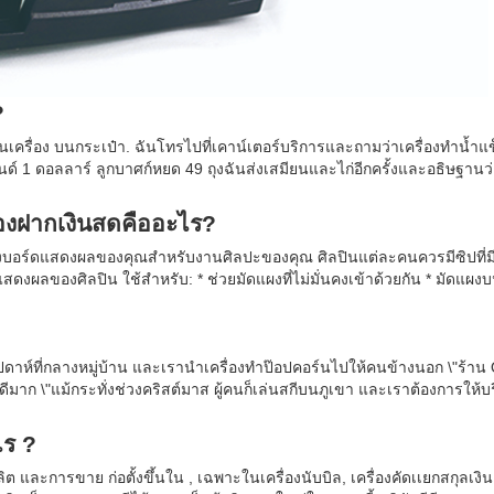
?
้นเครื่อง บนกระเป๋า. ฉันโทรไปที่เคาน์เตอร์บริการและถามว่าเครื่องทำน้ำแข็
อนด์ 1 ดอลลาร์ ลูกบาศก์หยด 49 ถุงฉันส่งเสมียนและไก่อีกครั้งและอธิษฐานว่
ื่องฝากเงินสดคืออะไร?
ตั้งบอร์ดแสดงผลของคุณสำหรับงานศิลปะของคุณ ศิลปินแต่ละคนควรมีซิปที
สดงผลของศิลปิน ใช้สำหรับ: * ช่วยมัดแผงที่ไม่มั่นคงเข้าด้วยกัน * มัดแผ
สัปดาห์ที่กลางหมู่บ้าน และเรานำเครื่องทำป๊อปคอร์นไปให้คนข้างนอก \"ร้าน 
พูดดีมาก \"แม้กระทั่งช่วงคริสต์มาส ผู้คนก็เล่นสกีบนภูเขา และเราต้องการให้
ไร ?
และการขาย ก่อตั้งขึ้นใน , เฉพาะในเครื่องนับบิล, เครื่องคัดเเยกสกุลเงิน,