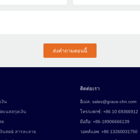
ส่งคำถามตอนนี้
ติดต่อเรา
เงิน
อีเมล:
sales@grace-chn.com
ฟิตเนสสกุลเงิน
โทร/แฟกซ์: +86 10 69366912
นสด
มือถือ: +86-18906666139
เงินสด& สารละลาย
วอทส์แอพ: +86 13260031750