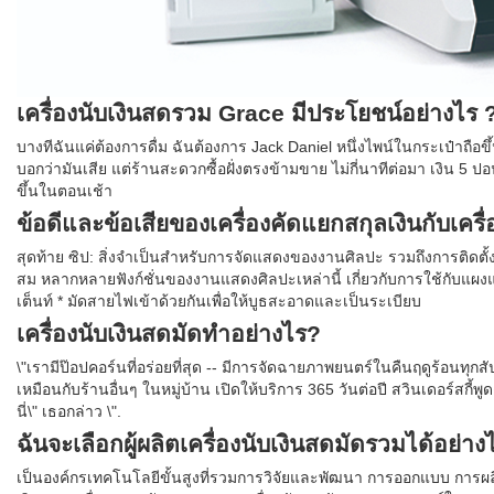
เครื่องนับเงินสดรวม Grace มีประโยชน์อย่างไร 
บางทีฉันแค่ต้องการดื่ม ฉันต้องการ Jack Daniel หนึ่งไพน์ในกระเป๋าถือขึ
บอกว่ามันเสีย แต่ร้านสะดวกซื้อฝั่งตรงข้ามขาย ไม่กี่นาทีต่อมา เงิน 5 ป
ขึ้นในตอนเช้า
ข้อดีและข้อเสียของเครื่องคัดแยกสกุลเงินกับเคร
สุดท้าย ซิป: สิ่งจำเป็นสำหรับการจัดแสดงของงานศิลปะ รวมถึงการติด
สม หลากหลายฟังก์ชั่นของงานแสดงศิลปะเหล่านี้ เกี่ยวกับการใช้กับแผงแ
เต็นท์ * มัดสายไฟเข้าด้วยกันเพื่อให้บูธสะอาดและเป็นระเบียบ
เครื่องนับเงินสดมัดทำอย่างไร?
\"เรามีป๊อปคอร์นที่อร่อยที่สุด -- มีการจัดฉายภาพยนตร์ในคืนฤดูร้อนทุก
เหมือนกับร้านอื่นๆ ในหมู่บ้าน เปิดให้บริการ 365 วันต่อปี สวินเดอร์สกี้
นี่\" เธอกล่าว \".
ฉันจะเลือกผู้ผลิตเครื่องนับเงินสดมัดรวมได้อย่าง
เป็นองค์กรเทคโนโลยีขั้นสูงที่รวมการวิจัยและพัฒนา การออกแบบ การผลิต 