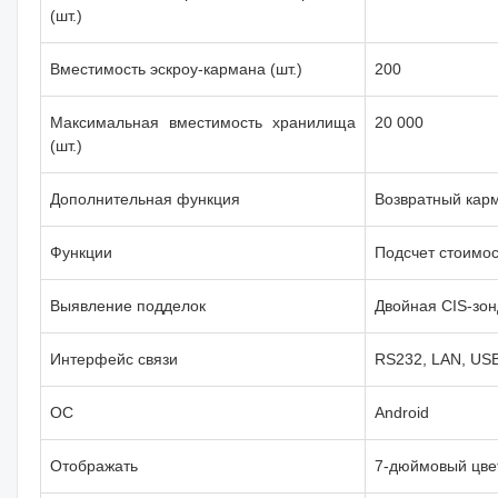
(шт.)
Вместимость эскроу-кармана (шт.)
200
Максимальная вместимость хранилища
20 000
(шт.)
Дополнительная функция
Возвратный кар
Функции
Подсчет стоимос
Выявление подделок
Двойная CIS-зон
Интерфейс связи
RS232, LAN, USB
ОС
Android
Отображать
7-дюймовый цве