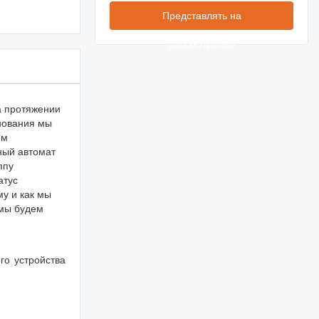
Представлять на
рассмотрение
а протяжении
снования мы
ем
ный автомат
ппу
атус
у и как мы
 мы будем
го устройства