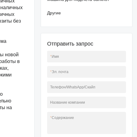
ничных
 наличных
Другие
личных
озиты без
ема
Отправить запрос
ты новой
*
Имя
работы в
ках,
*
Эл. почта
окими
Телефон/WhatsApp/Скайп
о
ельно
Название компании
ты на
*
Содержание