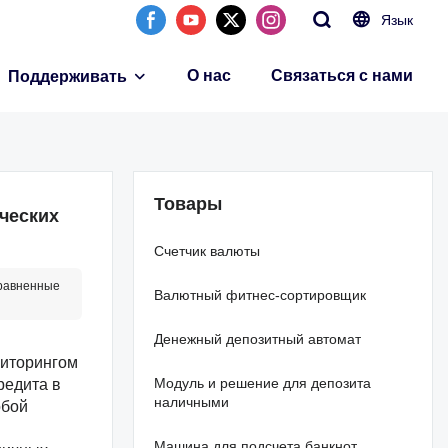
Язык
О нас
Связаться с нами
Поддерживать
Товары
ческих
Счетчик валюты
сравненные
Валютный фитнес-сортировщик
Денежный депозитный автомат
ниторингом
Модуль и решение для депозита
редита в
наличными
обой
Машина для подсчета банкнот