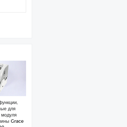
функции,
ные для
 модуля
шины Grace