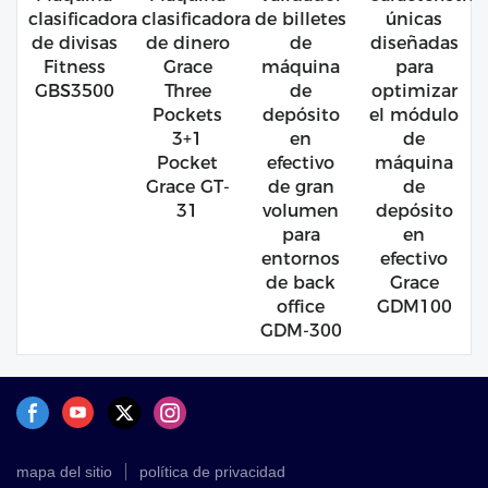
clasificadora
clasificadora
de billetes
únicas
de divisas
de dinero
de
diseñadas
Fitness
Grace
máquina
para
GBS3500
Three
de
optimizar
Pockets
depósito
el módulo
3+1
en
de
Pocket
efectivo
máquina
Grace GT-
de gran
de
31
volumen
depósito
para
en
entornos
efectivo
de back
Grace
office
GDM100
GDM-300
mapa del sitio
política de privacidad