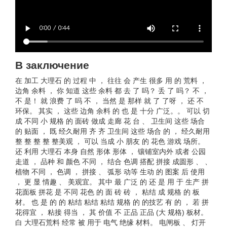
В заключение
在 加工 大理石 的 过程 中 ， 往往 会 产生 很多 用 的 荒料 ，
边角 余料 ， 你 知道 这些 余料 都 去 了 吗？ 丢 了 吗？ 不 ，
不 是！ 就 浪费 了 吗 不 ， 当然 是 那样 就 了 了呀 ， 还 不
环保。 其实 ， 这些 边角 余料 的 也 是 十分 广泛。。 可以 切
成 不同 小 规格 的 面砖 做成 走廊 花 台 、 卫生间 这些 场合
的 贴面 ， 既 经久耐用 齐 齐 卫生间 这些 场合 的 ， 经久耐用
整 整 整 整 整美观 ， 可以 当成 小 朋友 的 花色 游戏 场所。
还 利用 大理石 本身 自然 形体 形体 ， 镶铺室内外 或者 公园
走道 ， 品种 和 颜色 不同 ， 结合 色调 搭配 拼接 成圆形 、 、
植物 不同 ， 色调 ， 拼接 、 弧形 动等 生动 的 图案 后 使用
， 更 显 情趣 、 美观宜。 其中 最 广泛 的 还 是 用 于 生产 拼
花面板 拼花 是 不同 花色 的 面 砖 砖 ， 粘结 成 规格 的 板
材。 也 是 的 的 粘结 粘结 粘结 规格 的 的技艺 有 的 ， 若 拼
花得宜 ， 粘接 得当 ， 其 价值 不 正品 正品 (大 规格) 板材。
白 大理石荒料 经常 被 用于 电气 绝缘 材料。 电闸板 、 灯开