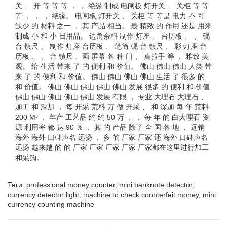
关 、 开 等 等 等 ， ， 绝缘 制成 电闸板 灯开关 、 关柜 等 等
等 ， ， ， 绝缘。 电闸板 灯开关 、 关柜 等 等是 电力 不 可
缺少 的 材料 之一 ， 其 产品 相当。 最 精致 的 作用 还是 用来
制成 小 和 小 日用品。 边角余料 制作 灯座 、 台历板 、 、 砚
台 镇尺 、 制作 灯座 台历板 、 笔筒 砚 台 镇尺 、 彩 灯座 台
历板 、 、 台 镇尺 、画 屏幕 各 种 门 、 桌拉手 等 ， 雅致 美
观。 给 生活 带来 了 的 便利 和 价值。 佛山 佛山 佛山 人类 带
来 了 的 便利 和 价值。 佛山 佛山 佛山 佛山 生活 了 很多 的
和 价值。 佛山 佛山 佛山 佛山 佛山 发展 很多 的 便利 和 价值
佛山 佛山 佛山 佛山 佛山 发展 有限 ， 专业 大理石 大理石 、
加工 和 深加 ， 每 开采 荒料 万 做 开采 、 和 深加 每 年 荒料
200 M³ ， 年产 工艺品 约 约 50 万 ， ， 每 年 的 白大理石 资
源 利用率 都 达 90 ％ ， 其 的 产品 除了 全 国 各 地 ， 远销
海外 海外 口碑声名 远扬 ， 多 的 厂家 厂家 还 海外 口碑声名
远扬 越来越 的 的 厂家 厂家 厂家 厂家 厂家都在这里进行加工
和采购。
Теги:
professional money counter
,
mini banknote detector
,
currency detector light
,
machine to check counterfeit money
,
mini
currency counting machine