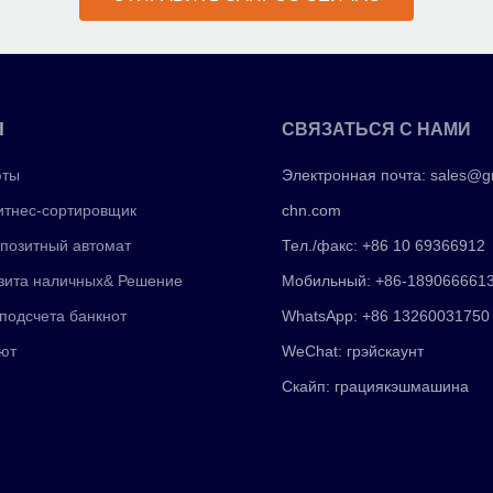
Ы
СВЯЗАТЬСЯ С НАМИ
юты
Электронная почта:
sales@g
тнес-сортировщик
chn.com
позитный автомат
Тел./факс: +86 10 69366912
зита наличных& Решение
Мобильный: +86-189066661
подсчета банкнот
WhatsApp: +86 13260031750
ют
WeChat: грэйскаунт
Скайп: грациякэшмашина