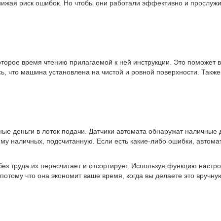
жая риск ошибок. Но чтобы они работали эффективно и прослужили
торое время чтению прилагаемой к ней инструкции. Это поможет в
сь, что машина установлена ​​на чистой и ровной поверхности. Такж
ые деньги в лоток подачи. Датчики автомата обнаружат наличные 
мму наличных, подсчитанную. Если есть какие-либо ошибки, автома
без труда их пересчитает и отсортирует. Используя функцию настр
отому что она экономит ваше время, когда вы делаете это вручну