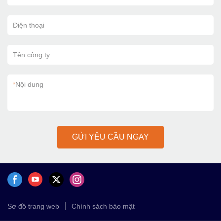
Điện thoại
Tên công ty
*
Nội dung
GỬI YÊU CẦU NGAY
Sơ đồ trang web
Chính sách bảo mật