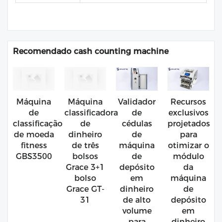
Recomendado cash counting machine
Máquina
Máquina
Validador
Recursos
de
classificadora
de
exclusivos
classificação
de
cédulas
projetados
de moeda
dinheiro
de
para
fitness
de três
máquina
otimizar o
GBS3500
bolsos
de
módulo
Grace 3+1
depósito
da
bolso
em
máquina
Grace GT-
dinheiro
de
31
de alto
depósito
volume
em
para
dinheiro