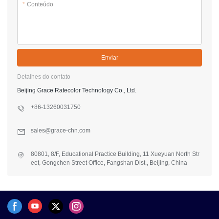
*
Conteúdo
Enviar
Detalhes do contato
Beijing Grace Ratecolor Technology Co., Ltd.
+86-13260031750
sales@grace-chn.com
80801, 8/F, Educational Practice Building, 11 Xueyuan North Str
eet, Gongchen Street Office, Fangshan Dist., Beijing, China