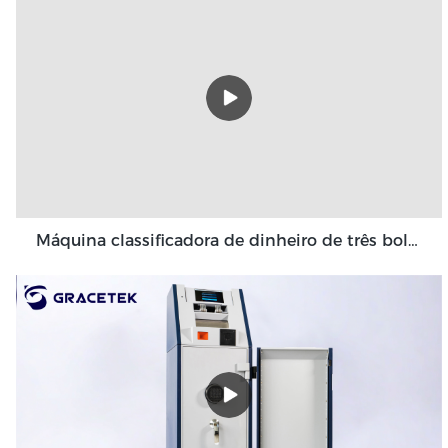
Máquina classificadora de dinheiro de três bolsos Grace 3+1 bolso Grace GT-31