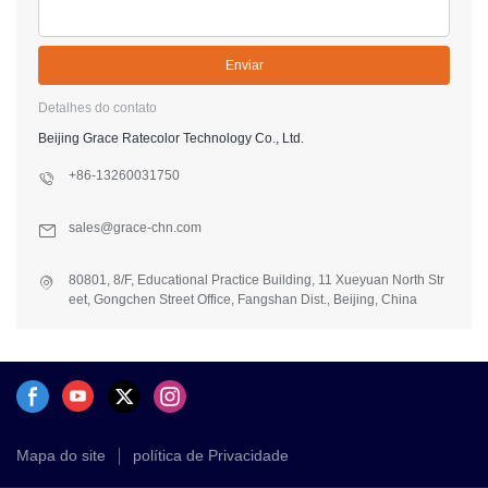
Enviar
Detalhes do contato
Beijing Grace Ratecolor Technology Co., Ltd.
+86-13260031750
sales@grace-chn.com
80801, 8/F, Educational Practice Building, 11 Xueyuan North Str
eet, Gongchen Street Office, Fangshan Dist., Beijing, China
Mapa do site
política de Privacidade