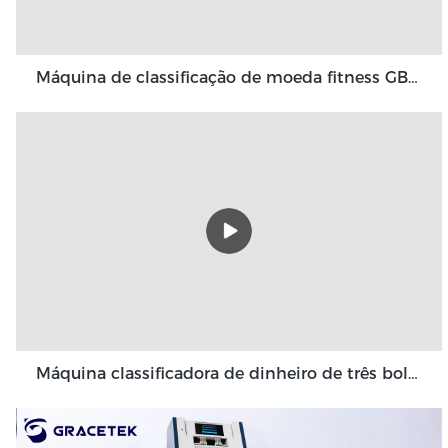
Máquina de classificação de moeda fitness GBS3500
Máquina classificadora de dinheiro de três bolsos Grace 3+1 bolso Grace GT-31