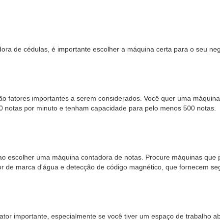
a de cédulas, é importante escolher a máquina certa para o seu negóc
ão fatores importantes a serem considerados. Você quer uma máquina
0 notas por minuto e tenham capacidade para pelo menos 500 notas.
rado ao escolher uma máquina contadora de notas. Procure máquinas qu
or de marca d'água e detecção de código magnético, que fornecem seg
tor importante, especialmente se você tiver um espaço de trabalho a