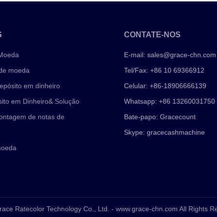
S
CONTATE-NOS
 Moeda
E-mail:
sales@grace-chn.com
 de moeda
Tel/Fax: +86 10 69366912
epósito em dinheiro
Celular: +86-18906666139
ito em Dinheiro& Solução
Whatsapp: +86 13260031750
ontagem de notas de
Bate-papo: Gracecount
Skype: gracecashmachine
moeda
race Ratecolor Technology Co., Ltd. - www.grace-chn.com All Rights 