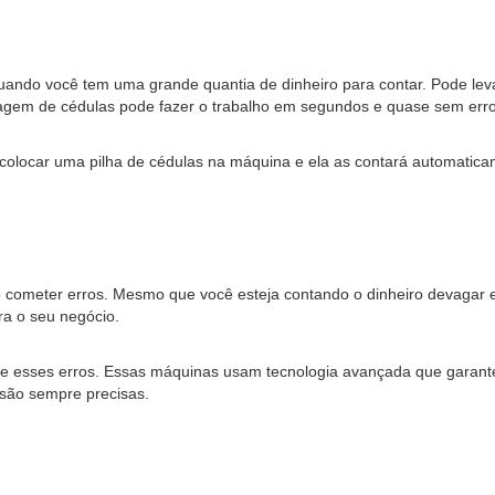
ando você tem uma grande quantia de dinheiro para contar. Pode leva
tagem de cédulas pode fazer o trabalho em segundos e quase sem erro
locar uma pilha de cédulas na máquina e ela as contará automatica
e cometer erros. Mesmo que você esteja contando o dinheiro devagar e
ara o seu negócio.
e esses erros. Essas máquinas usam tecnologia avançada que gara
 são sempre precisas.