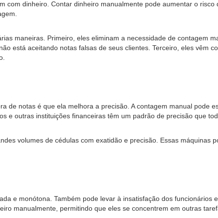
com dinheiro. Contar dinheiro manualmente pode aumentar o risco de 
tagem.
s maneiras. Primeiro, eles eliminam a necessidade de contagem manu
 não está aceitando notas falsas de seus clientes. Terceiro, eles vêm
o.
ora de notas é que ela melhora a precisão. A contagem manual pode e
cos e outras instituições financeiras têm um padrão de precisão que t
andes volumes de cédulas com exatidão e precisão. Essas máquinas po
da e monótona. Também pode levar à insatisfação dos funcionários e 
heiro manualmente, permitindo que eles se concentrem em outras tarefa