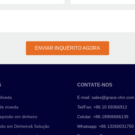
ENVIAR INQUÉRITO AGORA
S
CONTATE-NOS
 Moeda
E-mail:
sales@grace-chn.com
 de moeda
Tel/Fax: +86 10 69366912
epósito em dinheiro
Celular: +86-18906666139
ito em Dinheiro& Solução
Whatsapp: +86 13260031750