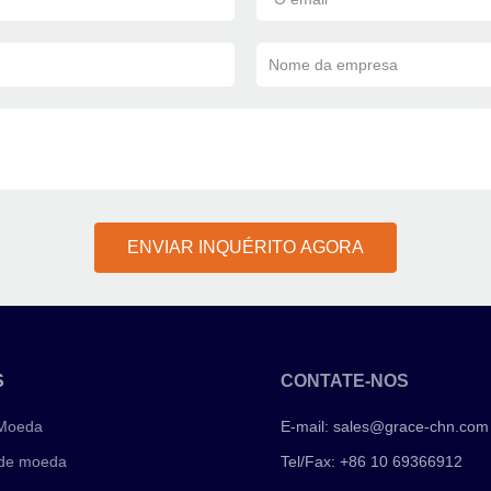
Nome da empresa
ENVIAR INQUÉRITO AGORA
S
CONTATE-NOS
 Moeda
E-mail:
sales@grace-chn.com
 de moeda
Tel/Fax: +86 10 69366912