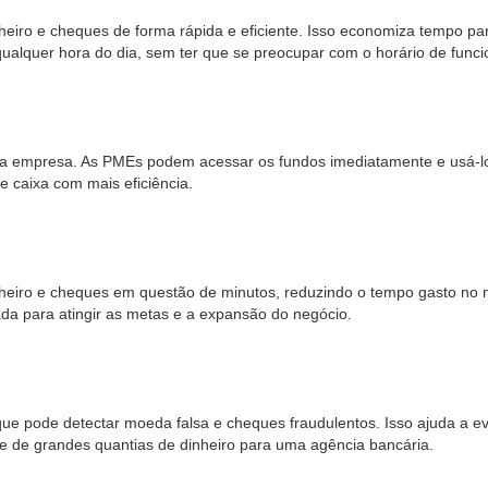
iro e cheques de forma rápida e eficiente. Isso economiza tempo par
qualquer hora do dia, sem ter que se preocupar com o horário de fun
da empresa. As PMEs podem acessar os fundos imediatamente e usá-lo
e caixa com mais eficiência.
iro e cheques em questão de minutos, reduzindo o tempo gasto no man
ada para atingir as metas e a expansão do negócio.
 pode detectar moeda falsa e cheques fraudulentos. Isso ajuda a evit
e de grandes quantias de dinheiro para uma agência bancária.