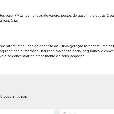
s para PMEs, como lojas de varejo, postos de gasolina e outras área
a bancária.
prosperarem. Máquinas de depósito de última geração fornecem uma so
máquinas são numerosos, incluindo maior eficiência, segurança e conv
ixa e se concentrar no crescimento de seus negócios.
ê pode imaginar.
*
O email