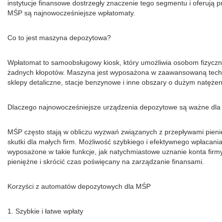
instytucje finansowe dostrzegły znaczenie tego segmentu i oferują p
MŚP są najnowocześniejsze wpłatomaty.
Co to jest maszyna depozytowa?
Wpłatomat to samoobsługowy kiosk, który umożliwia osobom fizyczny
żadnych kłopotów. Maszyna jest wyposażona w zaawansowaną techn
sklepy detaliczne, stacje benzynowe i inne obszary o dużym natężen
Dlaczego najnowocześniejsze urządzenia depozytowe są ważne dl
MŚP często stają w obliczu wyzwań związanych z przepływami pienię
skutki dla małych firm. Możliwość szybkiego i efektywnego wpłaca
wyposażone w takie funkcje, jak natychmiastowe uznanie konta fir
pieniężne i skrócić czas poświęcany na zarządzanie finansami.
Korzyści z automatów depozytowych dla MŚP
1. Szybkie i łatwe wpłaty