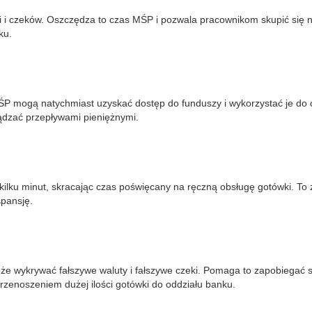
i i czeków. Oszczędza to czas MŚP i pozwala pracownikom skupić się
ku.
P mogą natychmiast uzyskać dostęp do funduszy i wykorzystać je do 
ądzać przepływami pieniężnymi.
ilku minut, skracając czas poświęcany na ręczną obsługę gotówki. To z
pansję.
ykrywać fałszywe waluty i fałszywe czeki. Pomaga to zapobiegać sytu
zenoszeniem dużej ilości gotówki do oddziału banku.