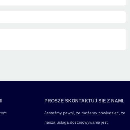
I
PROSZĘ SKONTAKTUJ SIĘ Z NAMI.
.com
Jesteśmy pewni, że możemy powiedzieć, że
nasza usługa dostosowywania jest