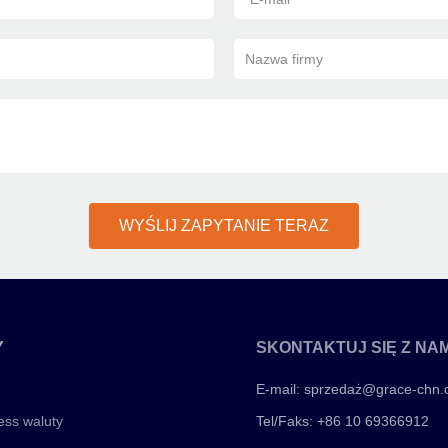
Nazwa firmy
WYŚLIJ ZAPYTANIE TERAZ
Y
SKONTAKTUJ SIĘ Z NAM
E-mail:
sprzedaż@grace-chn
ess waluty
Tel/Faks: +86 10 69366912