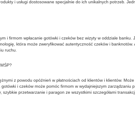
rodukty i usługi dostosowane specjalnie do ich unikalnych potrzeb. Je
m i firmom wpłacanie gotówki i czeków bez wizyty w oddziale banku. 
ologię, która może zweryfikować autentyczność czeków i banknotów. 
iu ruchu.
a MŚP?
żnymi z powodu opóźnień w płatnościach od klientów i klientów. Może
nia gotówki i czeków może pomóc firmom w wydajniejszym zarządzaniu 
my, szybkie przetwarzanie i paragon ze wszystkimi szczegółami trans