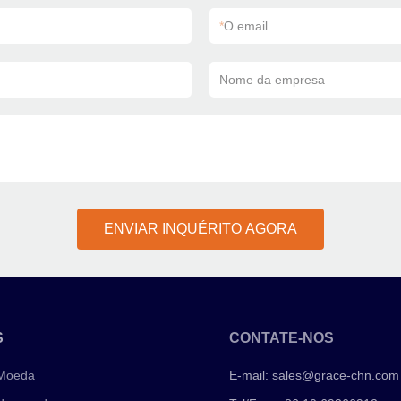
*
O email
Nome da empresa
ENVIAR INQUÉRITO AGORA
S
CONTATE-NOS
 Moeda
E-mail:
sales@grace-chn.com