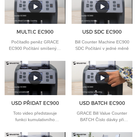
MULTI.C EC900
USD SDC EC900
Počítadlo peněz GRACE
Bill Counter Machine EC900
EC900 Počítání smíšených
SDC Počítání v jedné měně
měn pro více zemí
USD PŘIDAT EC900
USD BATCH EC900
Toto video představuje
GRACE Bill Value Counter
funkci kumulativního
BATCH Číslo dávky při
počítání Bill Value Counter
počítání
EC900 ADD, pokud máte