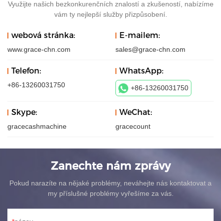
Využijte našich bezkonkurenčních znalostí a zkušeností, nabízíme
vám ty nejlepší služby přizpůsobení.
webová stránka:
E-mailem:
www.grace-chn.com
sales@grace-chn.com
Telefon:
WhatsApp:
+86-13260031750
+86-13260031750
Skype:
WeChat:
gracecashmachine
gracecount
Zanechte nám zprávy
Pokud narazíte na nějaké problémy, neváhejte nás kontaktovat a
my příslušné problémy vyřešíme za vás.