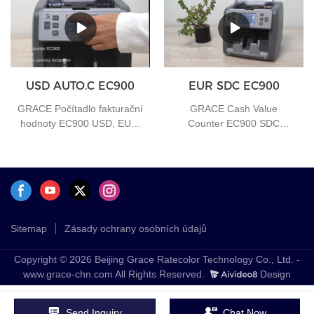
nějaké potřeby, můžete nás
kontaktovat
USD AUTO.C EC900
EUR SDC EC900
GRACE Počítadlo fakturační
GRACE Cash Value
hodnoty EC900 USD, EUR,
Counter EC900 SDC
GBP automatická měna
Funkce počítání jedné
měny
Sitemap
Zásady ochrany osobních údajů
Copyright © 2026 Beijing Grace Ratecolor Technology Co., Ltd. -
www.grace-chn.com All Rights Reserved.
Design
Send Inquiry
Chat Now