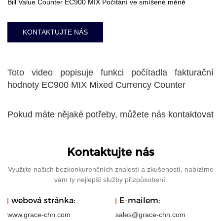
Bill Value Counter EC900 MIX Počítání ve smíšené měně
KONTAKTUJTE NÁS
Toto video popisuje funkci počítadla fakturační
hodnoty EC900 MIX Mixed Currency Counter
Pokud máte nějaké potřeby, můžete nás kontaktovat
Kontaktujte nás
Využijte našich bezkonkurenčních znalostí a zkušeností, nabízíme
vám ty nejlepší služby přizpůsobení.
webová stránka:
E-mailem:
www.grace-chn.com
sales@grace-chn.com