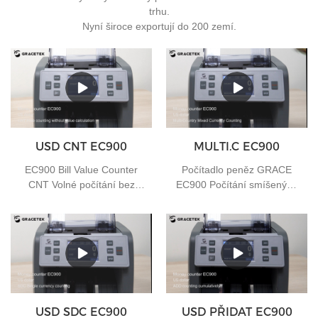
trhu.
Nyní široce exportují do 200 zemí.
USD CNT EC900
MULTI.C EC900
EC900 Bill Value Counter
Počítadlo peněz GRACE
CNT Volné počítání bez
EC900 Počítání smíšených
výpočtu hodnoty
měn pro více zemí
USD SDC EC900
USD PŘIDAT EC900