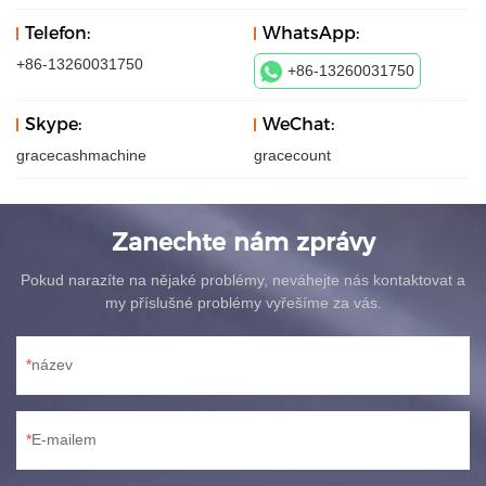
Telefon:
WhatsApp:
+86-13260031750
+86-13260031750
Skype:
WeChat:
gracecashmachine
gracecount
Zanechte nám zprávy
Pokud narazíte na nějaké problémy, neváhejte nás kontaktovat a
my příslušné problémy vyřešíme za vás.
název
E-mailem