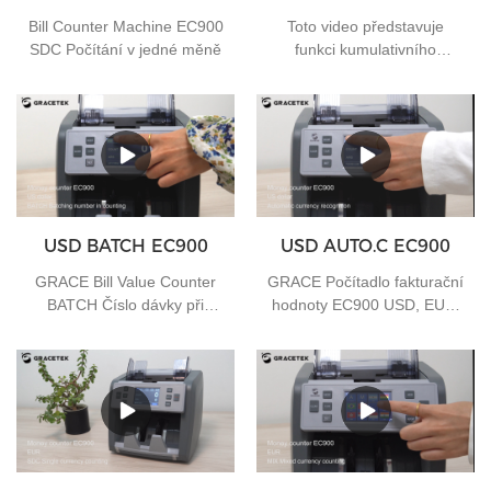
Bill Counter Machine EC900
Toto video představuje
SDC Počítání v jedné měně
funkci kumulativního
počítání Bill Value Counter
EC900 ADD, pokud máte
nějaké potřeby, můžete nás
kontaktovat
USD BATCH EC900
USD AUTO.C EC900
GRACE Bill Value Counter
GRACE Počítadlo fakturační
BATCH Číslo dávky při
hodnoty EC900 USD, EUR,
počítání
GBP automatická měna