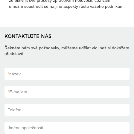
zefektivnit své procesy zpracování hotovosti, což vám
umožní soustředit se na jiné aspekty růstu vašeho podnikání.
.
KONTAKTUJTE NÁS
Řekněte nám své požadavky, můžeme udělat víc, než si dokážete
představit.
*
název
*
E-mailem
Telefon
Jméno společnosti