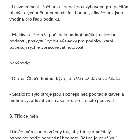
- Univerzálnost: Počítadla hodnot jsou vybavena pro počítání
různých typů měn a nominálních hodnot, díky čemuž jsou
vhodná pro řadu podniků.
- Efektivita: Protože počítadla hodnot počítají celkovou
hodnotu, poskytují rychle výsledky pro podniky, které
potřebují rychle zpracovávat hotovost.
Nevýhody:
- Drahé: Čítače hodnot bývají dražší než dávkové čítače.
- Složitost: Tyto stroje jsou složitější než počítadla dávek a
mohou vyžadovat více času, než se naučíte používat.
3. Třídiče měn
Třídiče měn jsou navrženy tak, aby třídily a počítaly
bankovky podle nominální hodnoty. Běžně je používají