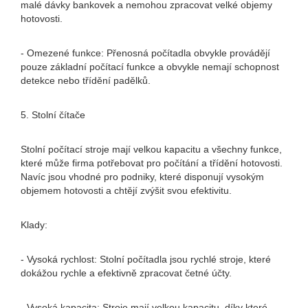
malé dávky bankovek a nemohou zpracovat velké objemy
hotovosti.
- Omezené funkce: Přenosná počítadla obvykle provádějí
pouze základní počítací funkce a obvykle nemají schopnost
detekce nebo třídění padělků.
5. Stolní čítače
Stolní počítací stroje mají velkou kapacitu a všechny funkce,
které může firma potřebovat pro počítání a třídění hotovosti.
Navíc jsou vhodné pro podniky, které disponují vysokým
objemem hotovosti a chtějí zvýšit svou efektivitu.
Klady:
- Vysoká rychlost: Stolní počítadla jsou rychlé stroje, které
dokážou rychle a efektivně zpracovat četné účty.
- Vysoká kapacita: Stroje mají velkou kapacitu, díky které