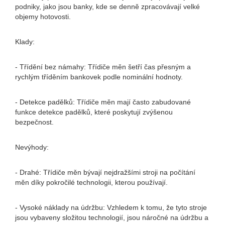
podniky, jako jsou banky, kde se denně zpracovávají velké
objemy hotovosti.
Klady:
- Třídění bez námahy: Třídiče měn šetří čas přesným a
rychlým tříděním bankovek podle nominální hodnoty.
- Detekce padělků: Třídiče měn mají často zabudované
funkce detekce padělků, které poskytují zvýšenou
bezpečnost.
Nevýhody:
- Drahé: Třídiče měn bývají nejdražšími stroji na počítání
měn díky pokročilé technologii, kterou používají.
- Vysoké náklady na údržbu: Vzhledem k tomu, že tyto stroje
jsou vybaveny složitou technologií, jsou náročné na údržbu a