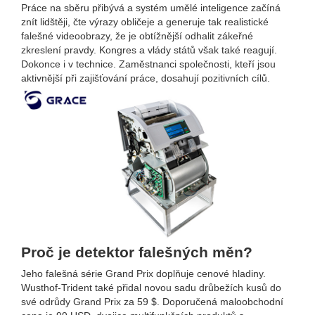
Práce na sběru přibývá a systém umělé inteligence začíná
znít lidštěji, čte výrazy obličeje a generuje tak realistické
falešné videoobrazy, že je obtížnější odhalit zákeřné
zkreslení pravdy. Kongres a vlády států však také reagují.
Dokonce i v technice. Zaměstnanci společnosti, kteří jsou
aktivnější při zajišťování práce, dosahují pozitivních cílů.
Proč je detektor falešných měn?
Jeho falešná série Grand Prix doplňuje cenové hladiny.
Wusthof-Trident také přidal novou sadu drůbežích kusů do
své odrůdy Grand Prix za 59 $. Doporučená maloobchodní