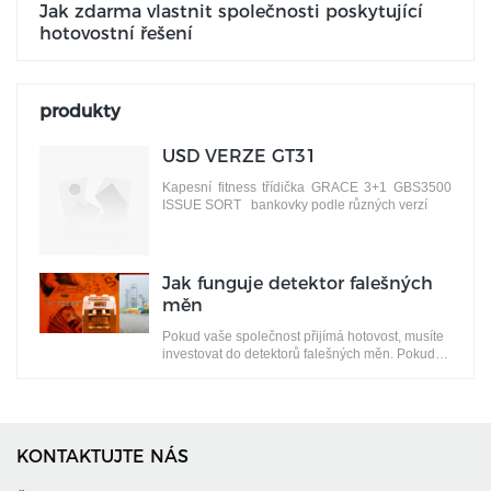
Jak zdarma vlastnit společnosti poskytující
hotovostní řešení
produkty
USD VERZE GT31
Kapesní fitness třídička GRACE 3+1 GBS3500
ISSUE SORT bankovky podle různých verzí
Jak funguje detektor falešných
měn
Pokud vaše společnost přijímá hotovost, musíte
investovat do detektorů falešných měn. Pokud
pracujete v maloobchodě, restauracích, hrách,
finančním sektoru nebo v jiném oboru, můžete
být zranitelní vůči podvodům s falešnými
měnami. A detektory falešných měn vám mohou
pomoci zůstat v bezpečí.
KONTAKTUJTE NÁS