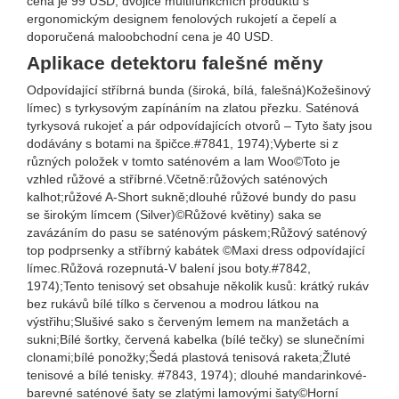
cena je 99 USD, dvojice multifunkčních produktů s
ergonomickým designem fenolových rukojetí a čepelí a
doporučená maloobchodní cena je 40 USD.
Aplikace detektoru falešné měny
Odpovídající stříbrná bunda (široká, bílá, falešná)Kožešinový
límec) s tyrkysovým zapínáním na zlatou přezku. Saténová
tyrkysová rukojeť a pár odpovídajících otvorů – Tyto šaty jsou
dodávány s botami na špičce.#7841, 1974);Vyberte si z
různých položek v tomto saténovém a lam Woo©Toto je
vzhled růžové a stříbrné.Včetně:růžových saténových
kalhot;růžové A-Short sukně;dlouhé růžové bundy do pasu
se širokým límcem (Silver)©Růžové květiny) saka se
zavázáním do pasu se saténovým páskem;Růžový saténový
top podprsenky a stříbrný kabátek ©Maxi dress odpovídající
límec.Růžová rozepnutá-V balení jsou boty.#7842,
1974);Tento tenisový set obsahuje několik kusů: krátký rukáv
bez rukávů bílé tílko s červenou a modrou látkou na
výstřihu;Slušivé sako s červeným lemem na manžetách a
sukni;Bílé šortky, červená kabelka (bílé tečky) se slunečními
clonami;bílé ponožky;Šedá plastová tenisová raketa;Žluté
tenisové a bílé tenisky. #7843, 1974); dlouhé mandarinkové-
barevné saténové šaty se zlatými lamovými šaty©Horní