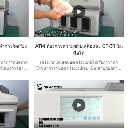
ทำการจัดเรียง
ATM ต้องการความช่วยเหลือและ GT-31 ยื่น
มือให้
6 ธนาคารแห่งชาติ
เครื่องกดเงินสดของเครื่องเอทีเอ็มเรียกว่า "นัก
จีนเพื่อการชำระ
โภชนาการ" ของเครื่องเอทีเอ็ม เป็นเสาปฏิบัติการก
นเป็นประเทศที่ 5
ลางแจ้งที่หายากในธนาคาร ส่วนใหญ่ดำเนินการ
ารส่งออกอย่างที่
โหลดและขนถ่ายเงินสดทุกวันและการจัดการความ
าง และเราเรียก
ผิดพลาดอย่างง่ายของเครื่อง ATM แบบออฟไลน์
วนใหญ่ขอให้จัด
เนื่องจากเครื่อง ATM แบบออฟไลน์นั้นตั้งอยู่ในเขต
ทำให้พนักงานมี
ชานเมืองหลายแห่งและกระจายตัวอยู่ทั่วไป ครึ่งหนึ่ง
ก์ชันนี้
ของเวลาทำงานจึงอยู่บนท้องถนน ในเวลาเดียวกัน
เครื่องจ่ายเงินสดแต่ละเครื่องจะควบคุมปริมาณน้ำ
และอาหารอย่างเคร่งครัด ลดจำนวนที่จอดรถเทียม
และรับรองความปลอดภัยของสกุลเงิน หลังจากที่ลาย