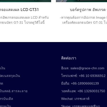
รดจอแสดงผล LCD GT31
บอร์ดรูปภาพ อัพเกรด
ารอัพเกรดจอแสดงผล LCD สำหรับ
-หากคุณต้องการอัปเกรด Image 
ยกธนบัตร GT-31 โปรดดูวิดีโอนี้
เครื่องคัดแยกธนบัตร GT-31 โปร
ติดต่อเรา
เงิน
อีเมล:
sales@grace-chn.com
ฟิตเนสสกุลเงิน
โทร/แฟกซ์: +86 10 69366912
นสด
มือถือ: +86-18906666139
เงินสด& สารละลาย
วอทส์แอพ: +86 13260031750
ตรบันเดิล
Wechat: เกรซเคาท์
สกุลเงิน
Skype: เกรซแคชแมชชีน
ก