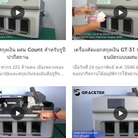
สกุลเงิน ผสม Count สำหรับรูปี
เครื่องคัดแยกสกุลเงิน GT-31 
ปากีสถาน
ธนบัตรแบบผสม
ะชากร 221 ล้านคน เมืองหลวงของ
เมื่อวันที่ 24 กุมภาพันธ์ พ.ศ. 254
ามาบัดและสกุลเงินของมันคือรูปีของ
ของปากีสถานได้อนุมัติการใช้หยวน
ึ่งในสกุลเงินที่ใช้บ่อยที่สุดในโลก
บัญชีในธุรกิจส่งออก ทำให้ปากีสถา
ร์เงินทุกวัน หากไม่มีเครื่องจักรที่
ที่ใช้หยวนสำหรับการชำระเงินเพื่อก
ิทธิภาพการทำงานจะลดลง เครื่อง
คุณทราบ ธนบัตรแต่ละใบมีสี่ทิศท
่ห้อ Grace GT-31 เหมาะมากสำหรับ
พวกเขาว่า A B C และ D ธนาคารส่
งธนาคารเพื่อปรับปรุงประสิทธิภาพ
เรียงทั้งหมดในทิศทางเดียว ซึ่งจะ
ละระบบอัตโนมัติในสำนักงาน
ปัญหามากหากเครื่องไม่มีฟัง