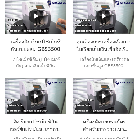
เครื่องนับเงินเปโซเม็กซิ
คุณต้องการเครื่องคัดแยก
กันแบบผสม GBS3500
ใบเรียกเก็บเงินเพื่อจัดเรียง
เงินเปโซเม็กซิกันหรือไม่?
-เปโซเม็กซิกัน (เปโซเม็กซิ
-เครื่องนับเงินและเครื่องคัด
กัน) สกุลเงินเม็กซิกัน
แยกขั้นสูง GBS3500
หมุนเวียน 1 ดอลลาร์สหรัฐ
สามารถรองรับเงินสดจำนวน
อยู่ที่ 22 เปโซ หมายเลขสกุล
มากด้วยความเร็วสูง มาพร้อม
เงิน mxn หน่วยสกุลเงินรอง
กับชุดคุณสมบัติที่ครอบคลุม
คือเซนต์ 1 เปโซ = 100 เซ็นต์
เพื่อให้มั่นใจว่าใบเรียกเก็บเงิน
ออกเหรียญ 5, 10, 20, 50 เซ็น
ของคุณมีความถูกต้องและนับ
ต์และ 1, 2, 5, 10 เปโซ 20.
จำนวนได้ถูกต้อง เครื่องนี้จะ
ธนบัตร 50, 100, 200, 500,
นำการประมวลผลเงินสดของ
1,000 เปโซ
คุณไปสู่ระดับใหม่และมอบ
จัดเรียงเปโซเม็กซิกัน
เครื่องคัดแยกธนบัตร
ประสบการณ์ที่ดีทุกครั้ง
เวอร์ชันใหม่และเก่าตาม
สำหรับการวางแนว
ตัวเรียงลำดับบิล
ธนบัตรและการเรียงลำดับ