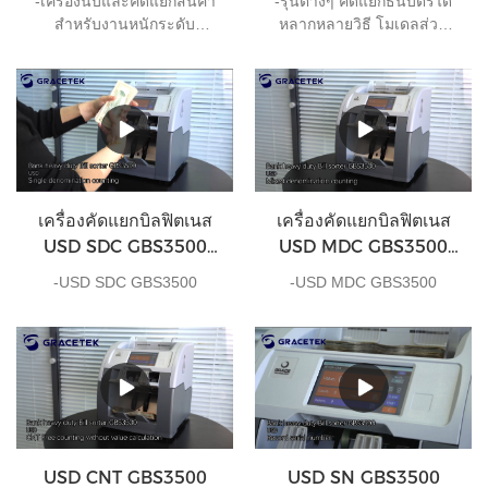
-เครื่องนับและคัดแยกสินค้า
-รุ่นต่างๆ คัดแยกธนบัตรได้
ใบหน้า
สำหรับงานหนักระดับ
หลากหลายวิธี โมเดลส่วน
ธนาคารแบบ 2 กระเป๋าพร้อม
ใหญ่อนุญาตให้คุณปรับการตั้ง
ที่จะช่วยเหลือธุรกิจของคุณ
ค่าเพื่อจัดเรียงธนบัตรตาม
ต่างจากเครื่องคัดแยกบิล
ความต้องการของคุณ นี่คือ
ต้นทุนราคาถูกในตลาด ชิ้น
ตัวอย่างบางส่วนของวิธีการ
ส่วนภายในส่วนใหญ่ของ
จัดเรียงเงินสด:
GBS3500 ทำจากโลหะ และ
หมายถึงความทนทานและ
งานหนักแม้ภายใต้
เครื่องคัดแยกบิลฟิตเนส
เครื่องคัดแยกบิลฟิตเนส
สถานการณ์การนับที่ไม่ดี เช่น
USD SDC GBS3500
USD MDC GBS3500
ธนบัตรที่เปียกและเปียกหรือ
และเครื่องนับสกุลเงิน
พร้อมการนับสกุลเงินผสม
ประเทศที่มีฝนตก
-USD SDC GBS3500
-USD MDC GBS3500
เดียว
USD CNT GBS3500
USD SN GBS3500