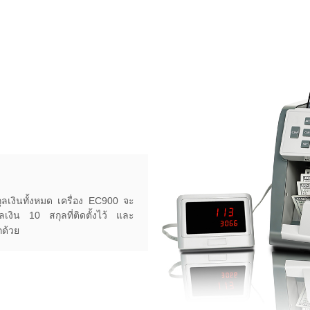
กุลเงินทั้งหมด เครื่อง EC900 จะ
ลเงิน 10 สกุลที่ติดตั้งไว้ และ
กด้วย