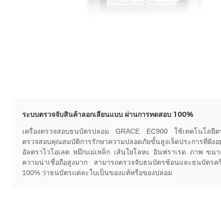
ระบบตรวจจับสินค้าลอกเลียนแบบ ผ่านการทดสอบ 100%
เครื่องตรวจสอบธนบัตรปลอม GRACE EC900 ใช้เทคโนโลยีตร
ตรวจสอบคุณสมบัติการรักษาความปลอดภัยขั้นสูงเจ็ดประการที่ฝังอยู
อัลตราไวโอเลต หมึกแม่เหล็ก เส้นใยโลหะ อินฟราเรด ภาพ ขนา
ความน่าเชื่อถือสูงมาก สามารถตรวจจับธนบัตรซ้อนและธนบัตรครึ่
100% ว่าธนบัตรแต่ละใบเป็นของแท้หรือของปลอม