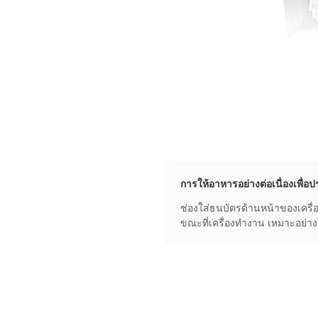
การให้อาหารอย่างต่อเนื่องเพื่อป
ช่องใส่ธนบัตรด้านหน้าของเครื่
ขณะที่เครื่องทำงาน เหมาะอย่า