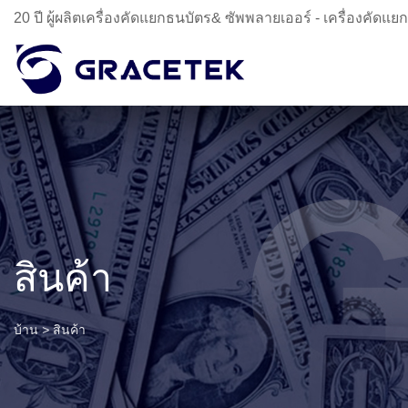
20 ปี ผู้ผลิตเครื่องคัดแยกธนบัตร& ซัพพลายเออร์ - เครื่องคัดแย
สินค้า
บ้าน
>
สินค้า