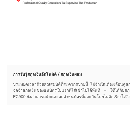
การรับรู้สกุลเงินอัตโนมัติ / สกุลเงินผสม
ประหยัดเวลาด้วยคุณสมบัติที่สะดวกสบายนี้ ไม่จำเป็นต้องเลื่อนดูส
จดจำสกุลเงินของธนบัตรใบแรกที่ใส่เข้าไปได้ทันที – ใช้ได้กับสกุ
EC900 ยังสามารถนับและจดจำธนบัตรที่คละกันโดยไม่จัดเรียงได้อี