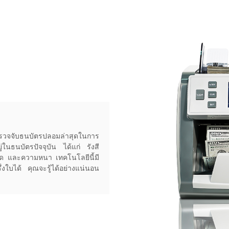
วจจับธนบัตรปลอมล่าสุดในการ
่ในธนบัตรปัจจุบัน ได้แก่ รังสี
ด และความหนา เทคโนโลยีนี้มี
งใบได้ คุณจะรู้ได้อย่างแน่นอน