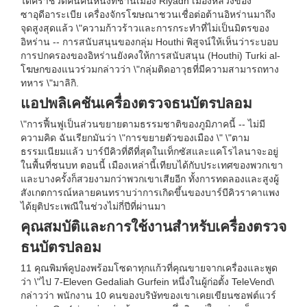
ได้คร่าชีวิตคนคนหนึ่งที่ชานเมือง Riyadh เมืองหลวงของ
ซาอุดีอาระเบีย เครื่องจักรโฆษณาชวนเชื่อต่อต้านอิหร่านมาถึง
จุดสูงสุดแล้ว \"ความก้าวร้าวและการกระทำที่ไม่เป็นมิตรของ
อิหร่าน -- การสนับสนุนของกลุ่ม Houthi พิสูจน์ให้เห็นว่าระบอบ
การปกครองของอิหร่านยังคงให้การสนับสนุน (Houthi) Turki al-
โฆษกของแนวร่วมกล่าวว่า \"กลุ่มติดอาวุธที่มีความสามารถทาง
ทหาร \"มาลิกิ.
แอปพลิเคชันเครื่องตรวจธนบัตรปลอม
\"การฟื้นฟูเป็นส่วนขยายตามธรรมชาติของภูมิภาคนี้ -- ไม่มี
ความคิด ฉันเรียกมันว่า \"การขยายตัวของเมือง \" \"ตาม
ธรรมเนียมแล้ว บาร์บีคิวที่ดีที่สุดในเท็กซัสและแคโรไลนาจะอยู่
ในพื้นที่ชนบท ตอนนี้ เมืองเหล่านี้เทียบได้กับประเทศของพวกเขา
และบางครั้งก็สวยงามกว่าพวกเขาเสียอีก ทั้งการทดลองและสูงผู้
สังเกตการณ์หลายคนทราบว่าการเกิดขึ้นของบาร์บีคิวราคาแพง
ได้ยุติประเพณีในช่วงไม่กี่ปีที่ผ่านมา
คุณสมบัติและการใช้งานสำหรับเครื่องตรวจ
ธนบัตรปลอม
11 คุณพิมพ์คูปองพร้อมโซดาทุกแก้วที่คุณขายจากเครื่องและพูด
ว่า \"ไป 7-Eleven Gedaliah Gurfein หนึ่งในผู้ก่อตั้ง TeleVend\
กล่าวว่า พนักงาน 10 คนของบริษัทของเขาเคยเขียนซอฟต์แวร์