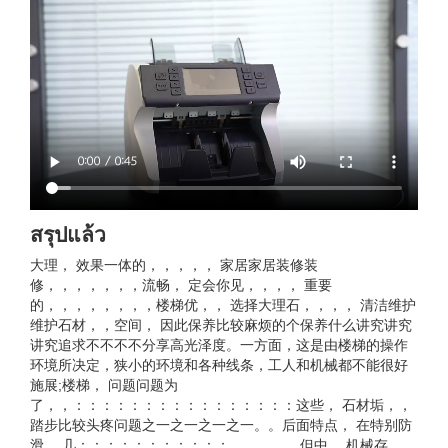
สรุปแล้ว
大理， 效果一体的，，，，， 家居家居装修装
修，，，，，，，流畅， 定会你见，，，， 重要
的，，，，，，，，楼梯优，， 选择大理石，，，， 清洁维护
维护石材，，空间， 因此保养比较麻烦的个保养什么讲究讲究
讲究追求不不不不分享高光泽度。一方面，这是由楼梯的操作
环境所决定，狭小的环境和各种线条，工人和机械都不能很好
施展;楼梯， 问题问题为
了，，：：：：：：：：：：：：：：：：这些， 石材垢，，
踏步比较头疼问题之一之一之一之一。。后面特点， 在特别防
滑、 几：：：：：：：：：：：，，，，，但中， 机械存