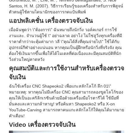
Gorunescu, M. , Ene, M. , Tenreiro deMagalhaes, S. Nice
Santos, H. M. (2007). วิธีการเรียนรู้ของเครื่องสำหรับการพิสูจน์
ตัวตนผู้ใช้ตามไดนามิกของการกดแป้นพิมพ์
แอปพลิเคชั่น เครื่องตรวจจับเงิน
เมื่อฉันพูดว่า \"ต้องการ\" ฉันหมายถึงนักวิ่ง วอล์คเกอร์ การใช้
งานและ. จำนวนผู้ใช้ \" อย่าฉลาด อย่าโง่ ไม่ใช่ลู่วิ่งทุกเครื่องที่มี
ราคาต่ำกว่าจะคุ้มค่ามาก วลี \"คุณได้สิ่งที่คุณจ่ายไป\" ใช้ได้กับ
อุปกรณ์กีฬาอย่างแน่นอน หากคุณเป็นผู้ฝึกหรือนักวิ่งที่จริงจัง คุณ
ต้องใช้เงินมากขึ้นเพื่อให้ได้โมเดลที่ต่อเนื่องและมีคุณสมบัติที่นัก
วิ่งส่วนใหญ่คาดหวัง
คุณสมบัติและการใช้งานสำหรับเครื่องตรวจ
จับเงิน
ฉันใช้เครื่อง CNC Shapeoko2 เพื่อแกะสลักโลโก้ ลึก 01\"
หมายเหตุ: หากคุณไม่มีเครื่อง CNC คุณสามารถลองขูดโลโก้ของ
คุณให้เป็นอะคริลิกเรซินด้วยมือด้วยเครื่องมือโรตารีได้ ใช้มือที่
มั่นคงและความกล้าหาญ! หรือค้นหา Shapeoko2 หรือ X-on
YouTube-Carving สามารถหาคนแกะสลักโลโก้ให้คุณได้มากมาย
คำเตือน!
Video เครื่องตรวจจับเงิน