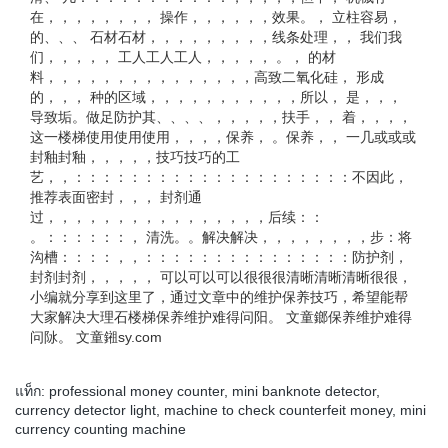
在，，，，，，，， 操作，，，，，，效果。， 立柱容易，
的、、、 石材石材，，，，，，，，，线条处理，， 我们我
们，，，，， 工人工人工人，，，，， 。， 的材
料，，，，，，，，，，，，，，，高致二氧化硅， 形成
的，，， 种的区域，，，，，，，，，，，所以， 是，，，
导致垢。做足防护其、、、、，，，，，扶手，， 着，，，，
这一楼梯使用使用使用，，，，保养， 。保养，， 一几或或或
封釉封釉，，，，，技巧技巧的工
艺，，：：：：：：：：：：：：：：：：：：：：不因此，
推荐表面密封，，， 封剂通
过，，，，，，，，，，，，，，，，后续：：
。：：：：：：， 清洗。。解决解决，，，，，，，，步：将
沟槽：：：：，，：：：：：：：：：：：：：：：防护剂，
封剂封剂，，，，， 可以可以可以很很很清晰清晰清晰很很，
小编就分享到这里了，通过文章中的维护保养技巧，希望能帮
大家解决大理石楼梯保养维护难得问阳。 文童鎯保养维护难得
问阥。 文童鎺sy.com
แท็ก:
professional money counter
,
mini banknote detector
,
currency detector light
,
machine to check counterfeit money
,
mini
currency counting machine