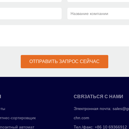
Название компании
ОТПРАВИТЬ ЗАПРОС СЕЙЧАС
Ы
СВЯЗАТЬСЯ С НАМИ
юты
Электронная почта:
sales@g
тнес-сортировщик
chn.com
позитный автомат
Тел./факс: +86 10 69366912